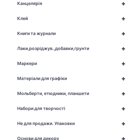
+
Канцелярія
+
Клей
+
Книги та журнали
+
Лаки,розріджув.,добавки,грунти
+
Маркери
+
Матеріали для графіки
+
Мольберти, етюдники, планшети
+
Набори для творчості
+
Не для продажи. Упаковки
+
Основи для декору