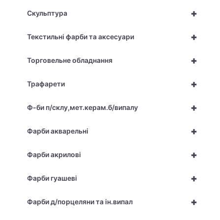
+
Скульптура
+
Текстильні фарби та аксесуари
+
Торговельне обладнання
+
Трафарети
+
Ф-би п/склу,мет.керам.б/випалу
+
Фарби акварельні
+
Фарби акрилові
+
Фарби гуашеві
+
Фарби д/порцеляни та ін.випал