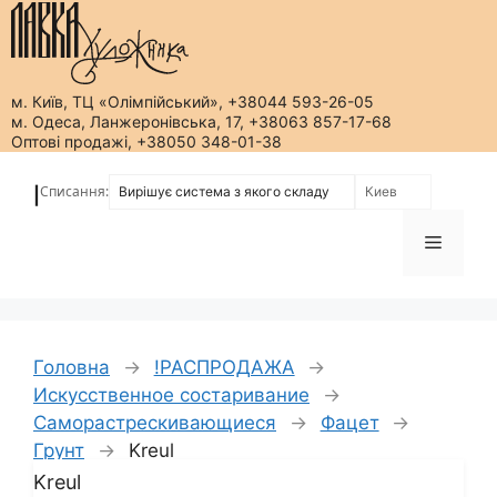
м. Київ, ТЦ «Олімпійський», +38044 593-26-05
м. Одеса, Ланжеронівська, 17, +38063 857-17-68
Оптові продажі, +38050 348-01-38
Перейти
до
Списання:
|
вмісту
Меню
Головна
→
!РАСПРОДАЖА
→
Искусственное состаривание
→
Саморастрескивающиеся
→
Фацет
→
Грунт
→
Kreul
Kreul