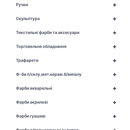
+
Ручки
+
Скульптура
+
Текстильні фарби та аксесуари
+
Торговельне обладнання
+
Трафарети
+
Ф-би п/склу,мет.керам.б/випалу
+
Фарби акварельні
+
Фарби акрилові
+
Фарби гуашеві
Фарби д/порцеляни та ін.випал