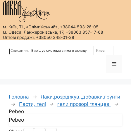
м. Київ, ТЦ «Олімпійський», +38044 593-26-05
м. Одеса, Ланжеронівська, 17, +38063 857-17-68
Оптові продажі, +38050 348-01-38
Перейти
до
Списання:
|
вмісту
Меню
Головна
→
Лаки,розріджув.,добавки,грунти
→
Пасти, гелі
→
гели прозорі глянцеві
→
Pebeo
Pebeo