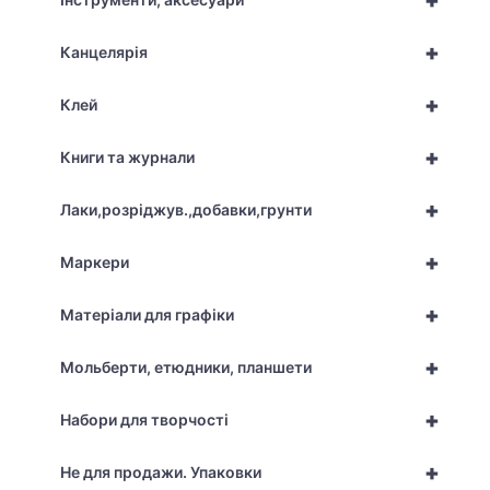
+
+
Канцелярія
+
Клей
+
Книги та журнали
+
Лаки,розріджув.,добавки,грунти
+
Маркери
+
Матеріали для графіки
+
Мольберти, етюдники, планшети
+
Набори для творчості
+
Не для продажи. Упаковки