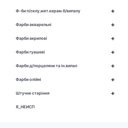
+
Ф-би п/склу,мет.керам.б/випалу
+
Фарби акварельні
+
Фарби акрилові
+
Фарби гуашеві
+
Фарби д/порцеляни та ін.випал
+
Фарби олійні
+
Штучне старіння
Я_НЕИСП