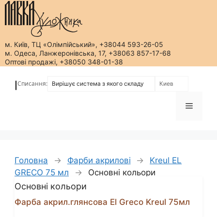
м. Київ, ТЦ «Олімпійський», +38044 593-26-05
м. Одеса, Ланжеронівська, 17, +38063 857-17-68
Оптові продажі, +38050 348-01-38
Перейти
до
Списання:
|
вмісту
Меню
Головна
→
Фарби акрилові
→
Kreul EL
GRECO 75 мл
→
Основні кольори
Основні кольори
Фарба акрил.глянсова El Greco Kreul 75мл