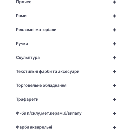
+
Прочее
+
Рами
+
Рекламні матеріали
+
Ручки
+
Скульптура
+
Текстильні фарби та аксесуари
+
Торговельне обладнання
+
Трафарети
+
Ф-би п/склу,мет.керам.б/випалу
+
Фарби акварельні