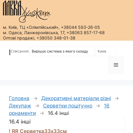
м. Київ, ТЦ «Олімпійський», +38044 593-26-05
м. Одеса, Ланжеронівська, 17, +38063 857-17-68
Оптові продажі, +38050 348-01-38
Перейти
до
Списання:
|
вмісту
Меню
Головна
→
Декоративні матеріали різні
→
Декупаж
→
Серветки поштучно
→
16
орнаменти
→
16.4 інші
16.4 інші
! RR Серветка33х33см