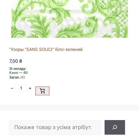
”Узоры “SANS SOUCI” біло-зелений
7,00
₴
Зі складу:
Киев — 40
Загал.:
40
−
+
Пошук