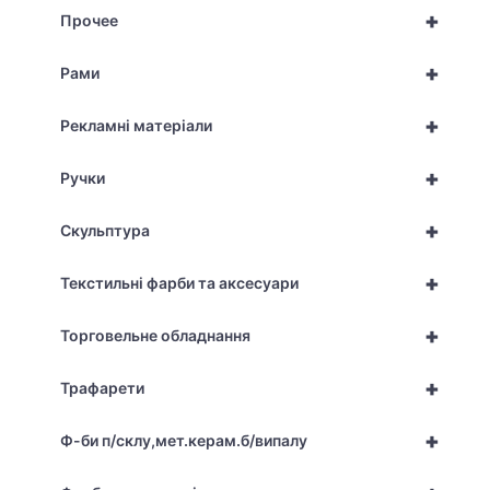
+
Прочее
+
Рами
+
Рекламні матеріали
+
Ручки
+
Скульптура
+
Текстильні фарби та аксесуари
+
Торговельне обладнання
+
Трафарети
+
Ф-би п/склу,мет.керам.б/випалу