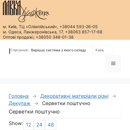
м. Київ, ТЦ «Олімпійський», +38044 593-26-05
м. Одеса, Ланжеронівська, 17, +38063 857-17-68
Оптові продажі, +38050 348-01-38
Перейти
до
Списання:
|
вмісту
Меню
Головна
→
Декоративні матеріали різні
→
Декупаж
→
Серветки поштучно
Серветки поштучно
Show:
12
24
48