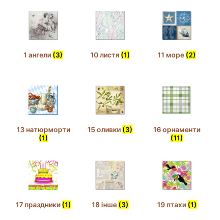
1 ангели
(3)
10 листя
(1)
11 море
(2)
13 натюрморти
15 оливки
(3)
16 орнаменти
(1)
(11)
17 праздники
(1)
18 інше
(3)
19 птахи
(1)