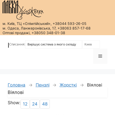
м. Київ, ТЦ «Олімпійський», +38044 593-26-05
м. Одеса, Ланжеронівська, 17, +38063 857-17-68
Оптові продажі, +38050 348-01-38
Перейти
до
Списання:
|
вмісту
Меню
Головна
→
Пензлі
→
Жорсткі
→
Віялові
Віялові
Show:
12
24
48