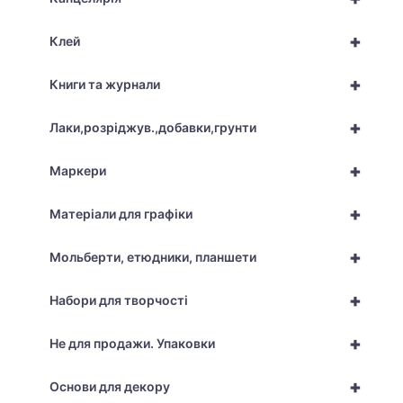
+
Клей
+
Книги та журнали
+
Лаки,розріджув.,добавки,грунти
+
Маркери
+
Матеріали для графіки
+
Мольберти, етюдники, планшети
+
Набори для творчості
+
Не для продажи. Упаковки
+
Основи для декору