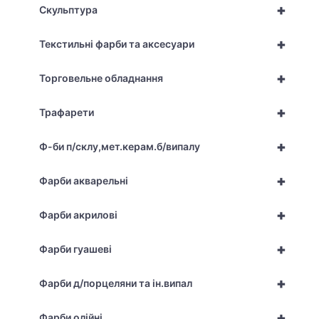
+
Скульптура
+
Текстильні фарби та аксесуари
+
Торговельне обладнання
+
Трафарети
+
Ф-би п/склу,мет.керам.б/випалу
+
Фарби акварельні
+
Фарби акрилові
+
Фарби гуашеві
+
Фарби д/порцеляни та ін.випал
+
Фарби олійні