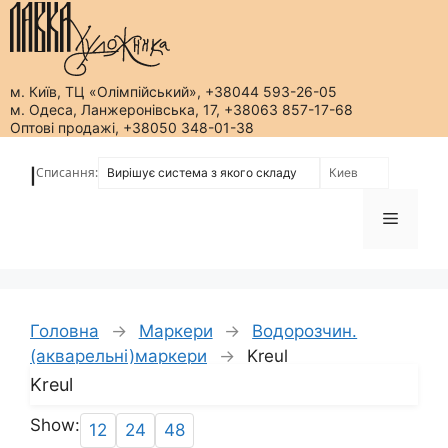
м. Київ, ТЦ «Олімпійський», +38044 593-26-05
м. Одеса, Ланжеронівська, 17, +38063 857-17-68
Оптові продажі, +38050 348-01-38
Перейти
до
Списання:
|
вмісту
Меню
Головна
→
Маркери
→
Водорозчин.
(акварельні)маркери
→
Kreul
Kreul
Show:
12
24
48