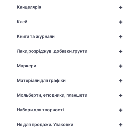
+
Канцелярія
+
Клей
+
Книги та журнали
+
Лаки,розріджув.,добавки,грунти
+
Маркери
+
Матеріали для графіки
+
Мольберти, етюдники, планшети
+
Набори для творчості
+
Не для продажи. Упаковки