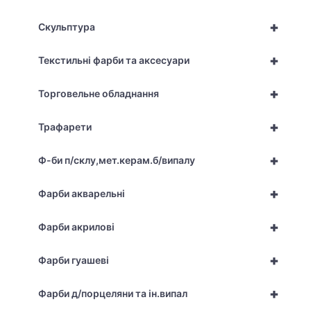
+
Скульптура
+
Текстильні фарби та аксесуари
+
Торговельне обладнання
+
Трафарети
+
Ф-би п/склу,мет.керам.б/випалу
+
Фарби акварельні
+
Фарби акрилові
+
Фарби гуашеві
+
Фарби д/порцеляни та ін.випал