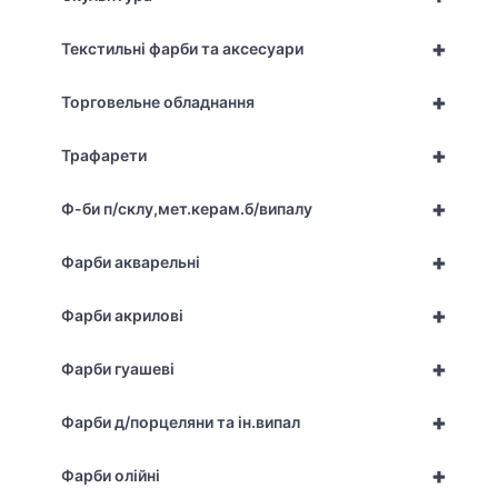
+
Текстильні фарби та аксесуари
+
Торговельне обладнання
+
Трафарети
+
Ф-би п/склу,мет.керам.б/випалу
+
Фарби акварельні
+
Фарби акрилові
+
Фарби гуашеві
+
Фарби д/порцеляни та ін.випал
+
Фарби олійні