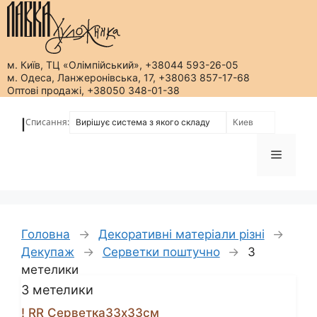
м. Київ, ТЦ «Олімпійський», +38044 593-26-05
м. Одеса, Ланжеронівська, 17, +38063 857-17-68
Оптові продажі, +38050 348-01-38
Перейти
до
Списання:
|
вмісту
Меню
Головна
→
Декоративні матеріали різні
→
Декупаж
→
Серветки поштучно
→
3
метелики
3 метелики
! RR Серветка33х33см