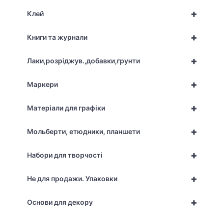
+
Клей
+
Книги та журнали
+
Лаки,розріджув.,добавки,грунти
+
Маркери
+
Матеріали для графіки
+
Мольберти, етюдники, планшети
+
Набори для творчості
+
Не для продажи. Упаковки
+
Основи для декору