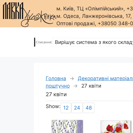
м. Київ, ТЦ «Олімпійський», 
м. Одеса, Ланжеронівська, 17
Оптові продажі, +38050 348-
Перейти
до
|
Списання:
вмісту
Головна
→
Декоративні матеріали
поштучно
→
27 квіти
27 квіти
Show:
12
24
48