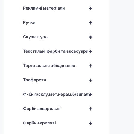
+
Рекламні матеріали
+
Ручки
+
Скульптура
+
Текстильні фарби та аксесуари
+
Торговельне обладнання
+
Трафарети
+
Ф-би п/склу,мет.керам.б/випалу
+
Фарби акварельні
+
Фарби акрилові