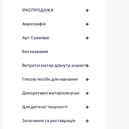
+
!РАСПРОДАЖА
+
Аерографія
+
Арт Сувеніри
Без названия
+
Витратні матер.д/внутр.корист
+
Гіпсові посібн.для навчання
+
Декоративні матеріали різні
+
Для дитячої творчості
+
Золочення та реставрація