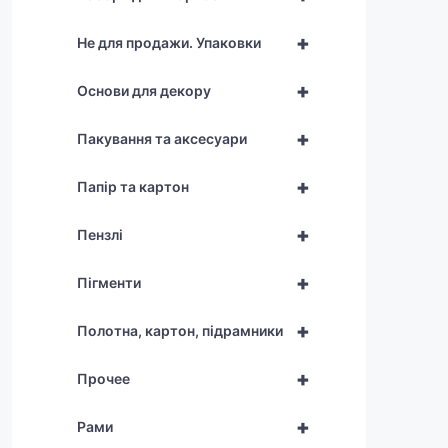
+
Не для продажи. Упаковки
+
Основи для декору
+
Пакування та аксесуари
+
Папір та картон
+
Пензлі
+
Пігменти
+
Полотна, картон, підрамники
+
Прочее
+
Рами