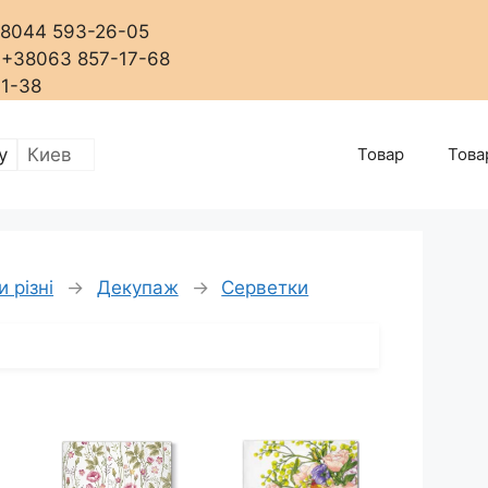
+38044 593-26-05
, +38063 857-17-68
01-38
Товар
Това
 різні
→
Декупаж
→
Серветки