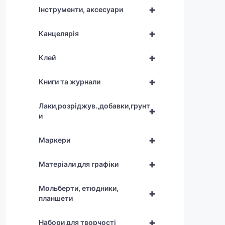
+
Інструменти, аксесуари
+
Канцелярія
+
Клей
+
Книги та журнали
Лаки,розріджув.,добавки,грунт
+
и
+
Маркери
+
Матеріали для графіки
Мольберти, етюдники,
+
планшети
+
Набори для творчості