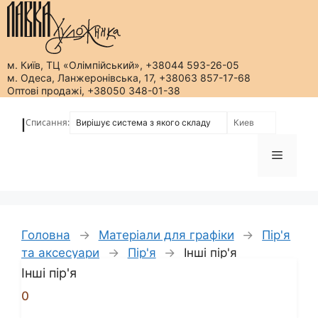
м. Київ, ТЦ «Олімпійський», +38044 593-26-05
м. Одеса, Ланжеронівська, 17, +38063 857-17-68
Оптові продажі, +38050 348-01-38
Перейти
до
Списання:
|
вмісту
Меню
Головна
→
Матеріали для графіки
→
Пір'я
та аксесуари
→
Пір'я
→
Інші пір'я
Інші пір'я
0