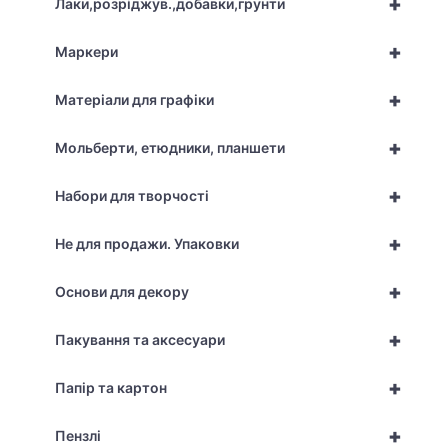
+
Лаки,розріджув.,добавки,грунти
+
Маркери
+
Матеріали для графіки
+
Мольберти, етюдники, планшети
+
Набори для творчості
+
Не для продажи. Упаковки
+
Основи для декору
+
Пакування та аксесуари
+
Папір та картон
+
Пензлі