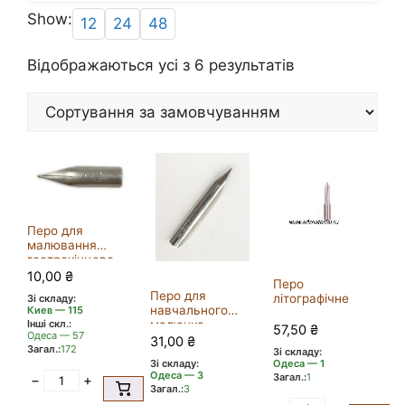
Show:
12
24
48
Відображаються усі з 6 результатів
Перо для
малювання
гострокінцеве
ПС 453
10,00
₴
Перо
Перо для
літографічне
Зі складу:
навчального
Киев — 115
Інші скл.:
малюнка
57,50
₴
Одеса — 57
нікельоване
31,00
₴
Загал.:
172
Зі складу:
Зі складу:
Одеса — 1
Одеса — 3
Загал.:
1
−
+
Загал.:
3