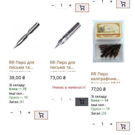
−
+
−
+
RR Перо для
RR Перо для
письма та
письма та
креслення
навчального
RR Перо
нікельоване
малюнка
39,00
₴
73,00
₴
каліграфічне
“Зірочка”
нікельоване
бронзове №41
Зі складу:
Немає в наявності
77,00
₴
Киев — 75
Інші скл.:
Зі складу:
Одеса — 16
−
+
Киев — 14
Загал.:
91
Інші скл.:
Одеса — 14
−
+
Загал.:
28
−
+