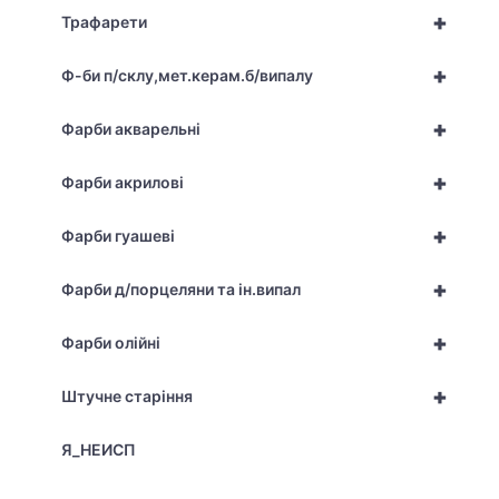
+
Трафарети
+
Ф-би п/склу,мет.керам.б/випалу
+
Фарби акварельні
+
Фарби акрилові
+
Фарби гуашеві
+
Фарби д/порцеляни та ін.випал
+
Фарби олійні
+
Штучне старіння
Я_НЕИСП