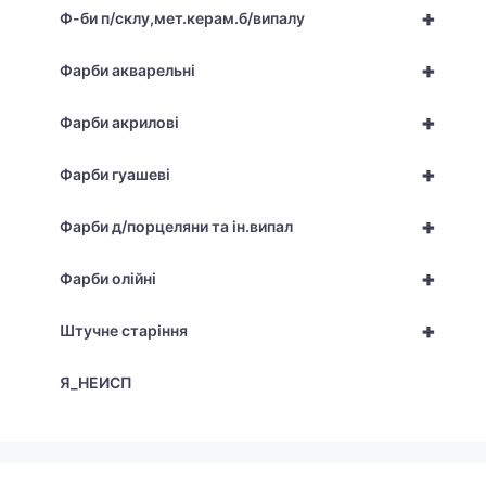
+
Ф-би п/склу,мет.керам.б/випалу
+
Фарби акварельні
+
Фарби акрилові
+
Фарби гуашеві
+
Фарби д/порцеляни та ін.випал
+
Фарби олійні
+
Штучне старіння
Я_НЕИСП