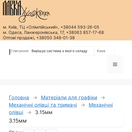
м. Київ, ТЦ «Олімпійський», +38044 593-26-05
м. Одеса, Ланжеронівська, 17, +38063 857-17-68
Оптові продажі, +38050 348-01-38
Перейти
до
Списання:
|
вмісту
Меню
Головна
→
Матеріали для графіки
→
Механічні олівці та тримачі
→
Механічні
олівці
→
3.15мм
3.15мм