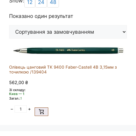
Show:
12
24
48
Показано один результат
Олівець цанговий TK 9400 Faber-Castell 4B 3,15мм з
точилкою /139404
562,00
₴
Зі складу:
Киев — 1
Загал.:
1
−
+