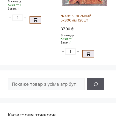
Зі складу:
Киев — 1
Загал.:
1
№405 ЯСКРАВИЙ
−
+
5х300мм 120шт
37,00
₴
Зі складу:
Киев — 1
Загал.:
1
−
+
Пошук
Категория товаров