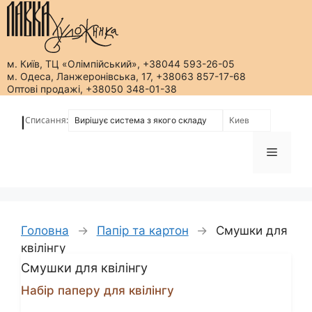
м. Київ, ТЦ «Олімпійський», +38044 593-26-05
м. Одеса, Ланжеронівська, 17, +38063 857-17-68
Оптові продажі, +38050 348-01-38
Перейти
до
Списання:
|
вмісту
Меню
Головна
→
Папір та картон
→
Смушки для
квілінгу
Смушки для квілінгу
Набір паперу для квілінгу