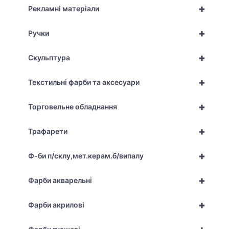
+
Рекламні матеріали
+
Ручки
+
Скульптура
+
Текстильні фарби та аксесуари
+
Торговельне обладнання
+
Трафарети
+
Ф-би п/склу,мет.керам.б/випалу
+
Фарби акварельні
+
Фарби акрилові