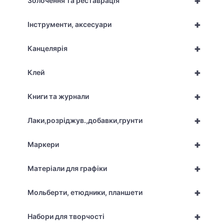
+
Золочення та реставрація
+
Інструменти, аксесуари
+
Канцелярія
+
Клей
+
Книги та журнали
+
Лаки,розріджув.,добавки,грунти
+
Маркери
+
Матеріали для графіки
+
Мольберти, етюдники, планшети
+
Набори для творчості