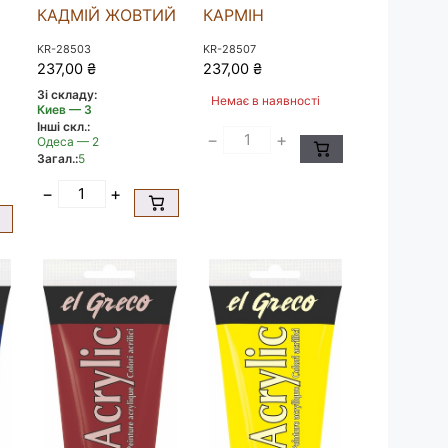
КАДМІЙ ЖОВТИЙ
КАРМІН
KR-28503
KR-28507
237,00
₴
237,00
₴
Зі складу:
Немає в наявності
Киев — 3
Інші скл.:
−
+
Одеса — 2
Загал.:
5
−
+