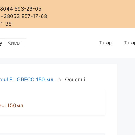
+38044 593-26-05
, +38063 857-17-68
01-38
Товар
Това
reul EL GRECO 150 мл
→
Основні
eul 150мл