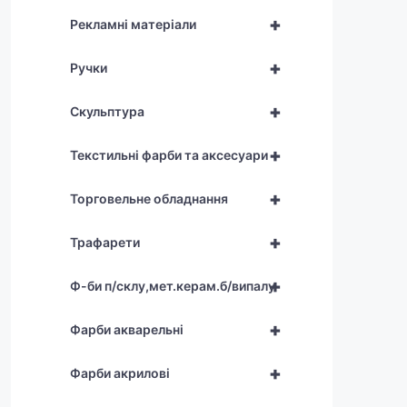
+
Рекламні матеріали
+
Ручки
+
Скульптура
+
Текстильні фарби та аксесуари
+
Торговельне обладнання
+
Трафарети
+
Ф-би п/склу,мет.керам.б/випалу
+
Фарби акварельні
+
Фарби акрилові