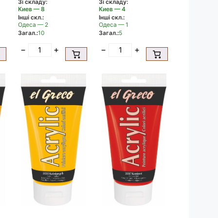
Зі складу:
Зі складу:
Киев — 8
Киев — 4
Інші скл.:
Інші скл.:
Одеса — 2
Одеса — 1
Загал.:
10
Загал.:
5
−
+
−
+