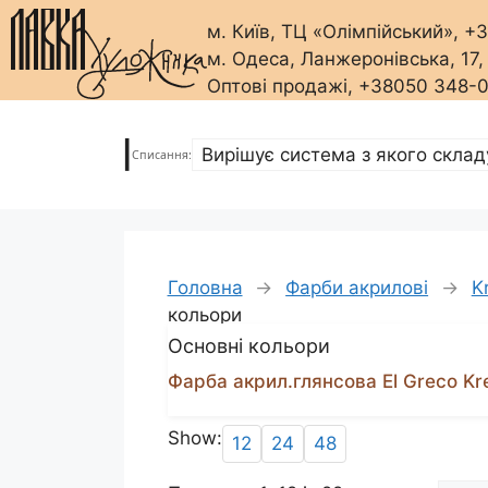
м. Київ, ТЦ «Олімпійський», 
м. Одеса, Ланжеронівська, 17
Оптові продажі, +38050 348-
Перейти
до
|
Списання:
вмісту
Головна
→
Фарби акрилові
→
K
кольори
Основні кольори
Фарба акрил.глянсова El Greco Kr
Show:
12
24
48