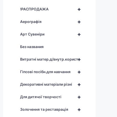
+
!РАСПРОДАЖА
+
Аерографія
+
Арт Сувеніри
Без названия
+
Витратні матер.д/внутр.корист
+
Гіпсові посібн.для навчання
+
Декоративні матеріали різні
+
Для дитячої творчості
+
Золочення та реставрація