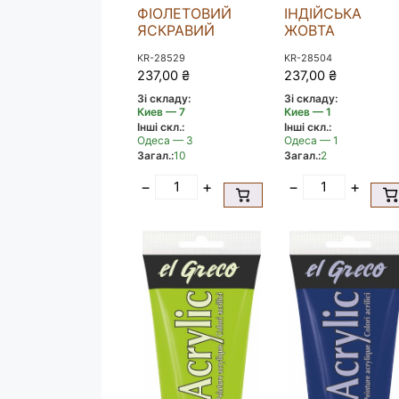
ФІОЛЕТОВИЙ
ІНДІЙСЬКА
ЯСКРАВИЙ
ЖОВТА
KR-28529
KR-28504
237,00
₴
237,00
₴
Зі складу:
Зі складу:
Киев — 7
Киев — 1
Інші скл.:
Інші скл.:
Одеса — 3
Одеса — 1
Загал.:
10
Загал.:
2
−
+
−
+