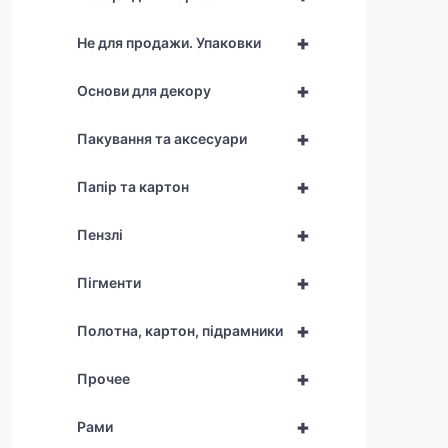
+
Не для продажи. Упаковки
+
Основи для декору
+
Пакування та аксесуари
+
Папір та картон
+
Пензлі
+
Пігменти
+
Полотна, картон, підрамники
+
Прочее
+
Рами