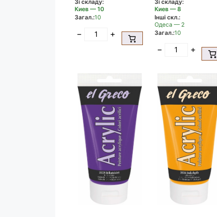
Зі складу:
Зі складу:
Киев — 10
Киев — 8
Загал.:
10
Інші скл.:
Одеса — 2
Загал.:
10
−
+
−
+