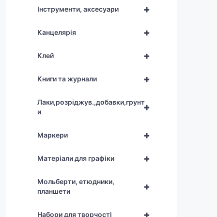
+
Інструменти, аксесуари
+
Канцелярія
+
Клей
+
Книги та журнали
Лаки,розріджув.,добавки,грунт
+
и
+
Маркери
+
Матеріали для графіки
Мольберти, етюдники,
+
планшети
+
Набори для творчості