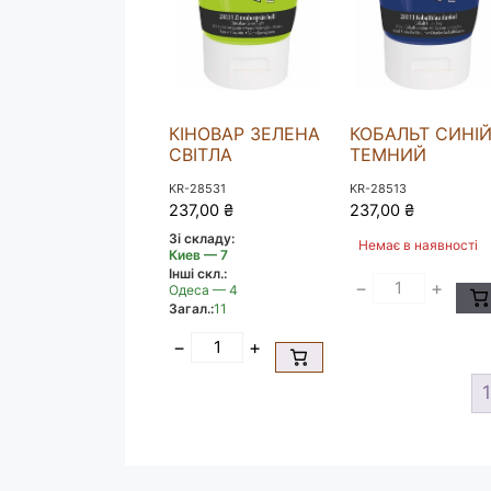
КІНОВАР ЗЕЛЕНА
КОБАЛЬТ СИНІ
СВІТЛА
ТЕМНИЙ
KR-28531
KR-28513
237,00
₴
237,00
₴
Зі складу:
Немає в наявності
Киев — 7
Інші скл.:
−
+
Одеса — 4
Загал.:
11
−
+
1