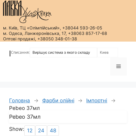
м. Київ, ТЦ «Олімпійський», +38044 593-26-05
м. Одеса, Ланжеронівська, 17, +38063 857-17-68
Оптові продажі, +38050 348-01-38
Перейти
до
Списання:
|
вмісту
Меню
Головна
→
Фарби олійні
→
Імпортні
→
Pebeo 37мл
Pebeo 37мл
Show:
12
24
48