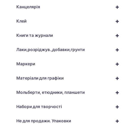
+
Канцелярія
+
Клей
+
Книги та журнали
+
Лаки,розріджув.,добавки,грунти
+
Маркери
+
Матеріали для графіки
+
Мольберти, етюдники, планшети
+
Набори для творчості
+
Не для продажи. Упаковки