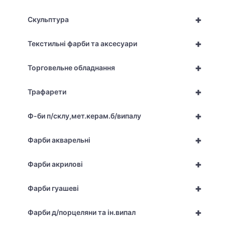
+
Скульптура
+
Текстильні фарби та аксесуари
+
Торговельне обладнання
+
Трафарети
+
Ф-би п/склу,мет.керам.б/випалу
+
Фарби акварельні
+
Фарби акрилові
+
Фарби гуашеві
+
Фарби д/порцеляни та ін.випал