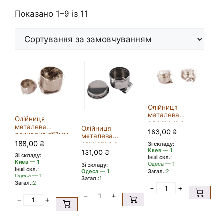
Показано 1–9 із 11
Олійниця
металева
Олійниця
одинарна з
металева
Олійниця
кришкою d36мм
183,00
₴
одинарна d61мм
металева
/11028
/157103
188,00
₴
одинарна з
Зі складу:
Киев — 1
кришкою
131,00
₴
Зі складу:
Інші скл.:
Киев — 1
Одеса — 1
Зі складу:
Інші скл.:
Одеса — 1
Загал.:
2
Одеса — 1
Загал.:
1
Загал.:
2
−
+
−
+
−
+