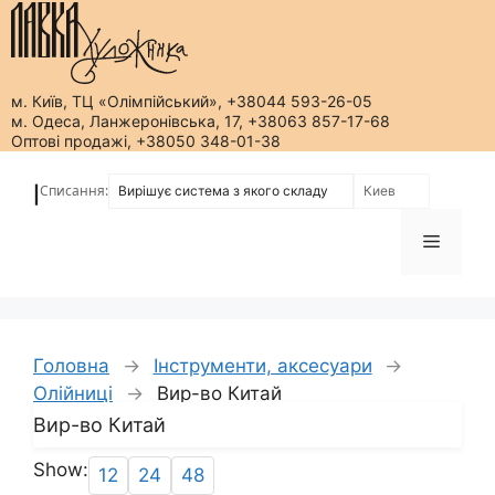
м. Київ, ТЦ «Олімпійський», +38044 593-26-05
м. Одеса, Ланжеронівська, 17, +38063 857-17-68
Оптові продажі, +38050 348-01-38
Перейти
до
Списання:
|
вмісту
Меню
Головна
→
Інструменти, аксесуари
→
Олійниці
→
Вир-во Китай
Вир-во Китай
Show:
12
24
48