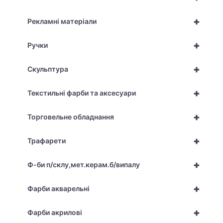
+
Рекламні матеріали
+
Ручки
+
Скульптура
+
Текстильні фарби та аксесуари
+
Торговельне обладнання
+
Трафарети
+
Ф-би п/склу,мет.керам.б/випалу
+
Фарби акварельні
+
Фарби акрилові