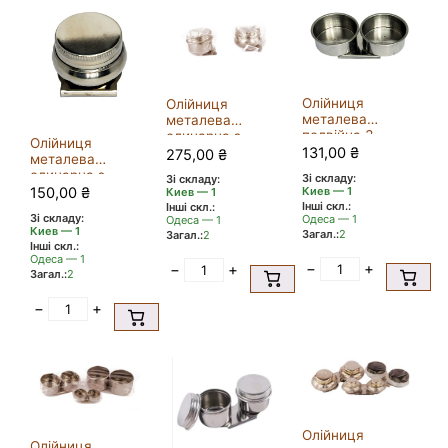
Олійниця
Олійниця
металева
металева
подвійна 3
одинарна з
Олійниця
ободком d40мм
131,00
₴
кришкою d60мм
275,00
₴
металева
/11002
/157101
одинарна з
Зі складу:
Зі складу:
кришкою d42мм
Киев — 1
150,00
₴
Киев — 1
Інші скл.:
/11006
Інші скл.:
Зі складу:
Одеса — 1
Одеса — 1
Киев — 1
Загал.:
2
Загал.:
2
Інші скл.:
Одеса — 1
−
+
−
+
Загал.:
2
−
+
Олійниця
Олійниця