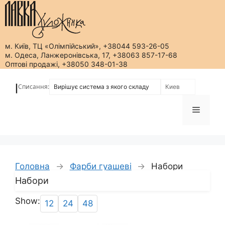
м. Київ, ТЦ «Олімпійський», +38044 593-26-05
м. Одеса, Ланжеронівська, 17, +38063 857-17-68
Оптові продажі, +38050 348-01-38
Перейти
до
Списання:
|
вмісту
Меню
Головна
→
Фарби гуашеві
→
Набори
Набори
Show:
12
24
48