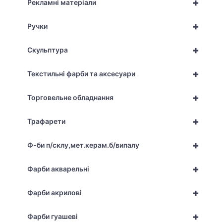
+
Рекламні матеріали
+
Ручки
+
Скульптура
+
Текстильні фарби та аксесуари
+
Торговельне обладнання
+
Трафарети
+
Ф-би п/склу,мет.керам.б/випалу
+
Фарби акварельні
+
Фарби акрилові
+
Фарби гуашеві