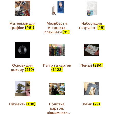
Матеріали для
Мольберти,
Набори для
графіки
(961)
етюдники,
творчості
(19)
планшети
(35)
Основи для
Папір та картон
Пензлі
(284)
декору
(410)
(1428)
Пігменти
(100)
Полотна,
Рами
(79)
картон,
підрамники