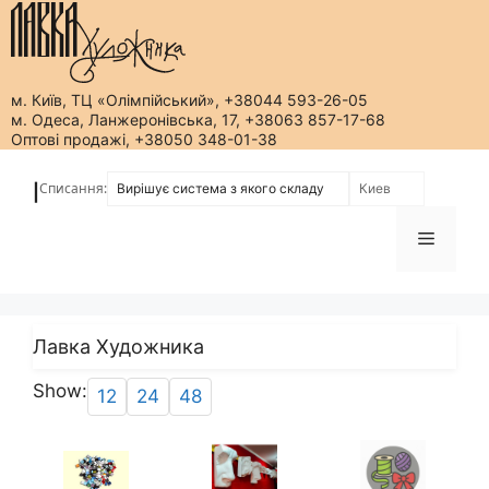
м. Київ, ТЦ «Олімпійський», +38044 593-26-05
м. Одеса, Ланжеронівська, 17, +38063 857-17-68
Оптові продажі, +38050 348-01-38
Перейти
до
Списання:
|
вмісту
Меню
Лавка Художника
Show:
12
24
48