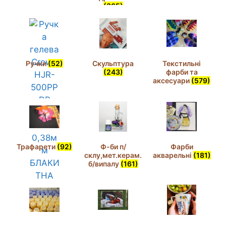
(365)
Ручки
(52)
Скульптура
Текстильні
(243)
фарби та
аксесуари
(579)
Трафарети
(92)
Ф-би п/
Фарби
склу,мет.керам.
акварельні
(181)
б/випалу
(161)