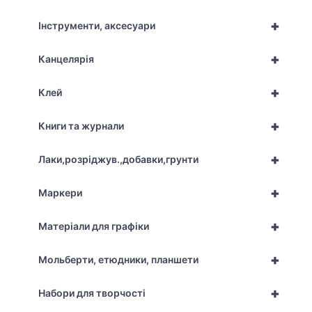
+
Інструменти, аксесуари
+
Канцелярія
+
Клей
+
Книги та журнали
+
Лаки,розріджув.,добавки,грунти
+
Маркери
+
Матеріали для графіки
+
Мольберти, етюдники, планшети
+
Набори для творчості