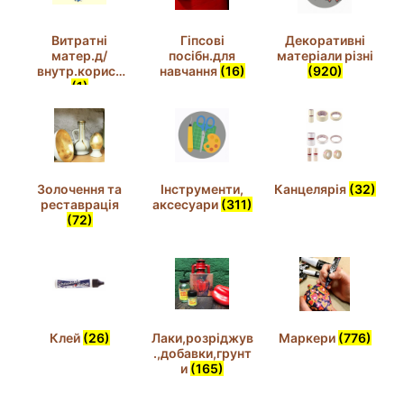
Витратні
Гіпсові
Декоративні
матер.д/
посібн.для
матеріали різні
внутр.корист
навчання
(16)
(920)
(1)
Золочення та
Інструменти,
Канцелярія
(32)
реставрація
аксесуари
(311)
(72)
Клей
(26)
Лаки,розріджув
Маркери
(776)
.,добавки,грунт
и
(165)