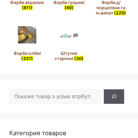
Фарби акрилові
Фарби гуашеві
Фарби д/
(611)
(69)
порцеляни та
ін.випал
(220)
Фарби олійні
Штучне
(337)
старіння
(30)
Пошук
Категория товаров