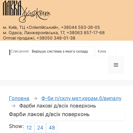
м. Київ, ТЦ «Олімпійський», +38044 593-26-05
м. Одеса, Ланжеронівська, 17, +38063 857-17-68
Оптові продажі, +38050 348-01-38
Перейти
до
Списання:
|
вмісту
Меню
Головна
→
Ф-би п/склу,мет.керам.б/випалу
→
Фарби лакові д/всіх поверхонь
Фарби лакові д/всіх поверхонь
Show:
12
24
48