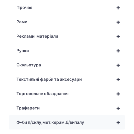
+
Прочее
+
Рами
+
Рекламні матеріали
+
Ручки
+
Скульптура
+
Текстильні фарби та аксесуари
+
Торговельне обладнання
+
Трафарети
+
Ф-би п/склу,мет.керам.б/випалу