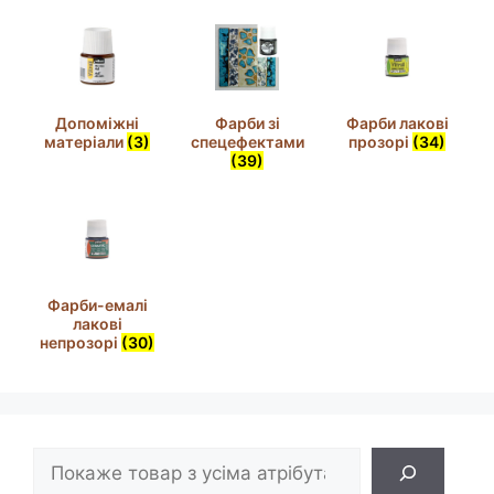
Допоміжні
Фарби зі
Фарби лакові
матеріали
(3)
спецефектами
прозорі
(34)
(39)
Фарби-емалі
лакові
непрозорі
(30)
Пошук