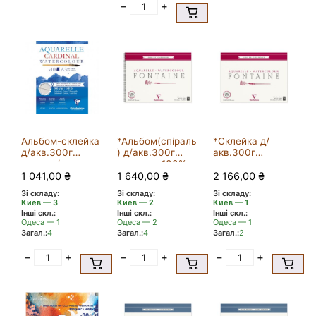
−
+
Альбом-склейка
*Альбом(спіраль
*Склейка д/
д/акв.300г
) д/акв.300г
акв.300г
торшон/
др.зерно 100%
др.зерно
мелк.зерно
бав..Wbndalbum
100%бав.Waterc
1 041,00
₴
1 640,00
₴
2 166,00
₴
70%цел.+30%
ColdPress
olpad
Зі складу:
Зі складу:
Зі складу:
бав.альб.форм.C
Fontaine
Clairefontaine
Киев — 3
Киев — 2
Киев — 1
ardinal
Clairefontaine
25арк.30х40
Інші скл.:
Інші скл.:
Інші скл.:
Clairefontaine
12арк.30х40
Одеса — 1
Одеса — 2
Одеса — 1
10арк.А3
Загал.:
4
Загал.:
4
Загал.:
2
−
+
−
+
−
+