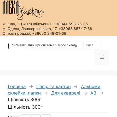
м. Київ, ТЦ «Олімпійський», +38044 593-26-05
м. Одеса, Ланжеронівська, 17, +38063 857-17-68
Оптові продажі, +38050 348-01-38
Перейти
до
Списання:
|
вмісту
Меню
Головна
→
Папір та картон
→
Альбоми,
склейки, папки
→
Для акварелі
→
А3
→
Щільність 300г
Щільність 300г