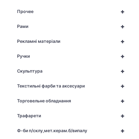
+
Прочее
+
Рами
+
Рекламні матеріали
+
Ручки
+
Скульптура
+
Текстильні фарби та аксесуари
+
Торговельне обладнання
+
Трафарети
+
Ф-би п/склу,мет.керам.б/випалу