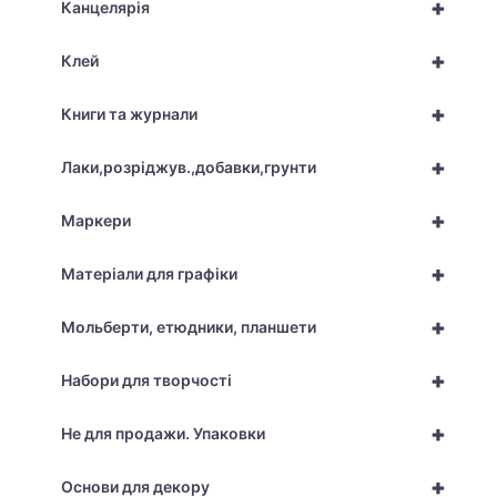
+
Канцелярія
+
Клей
+
Книги та журнали
+
Лаки,розріджув.,добавки,грунти
+
Маркери
+
Матеріали для графіки
+
Мольберти, етюдники, планшети
+
Набори для творчості
+
Не для продажи. Упаковки
+
Основи для декору