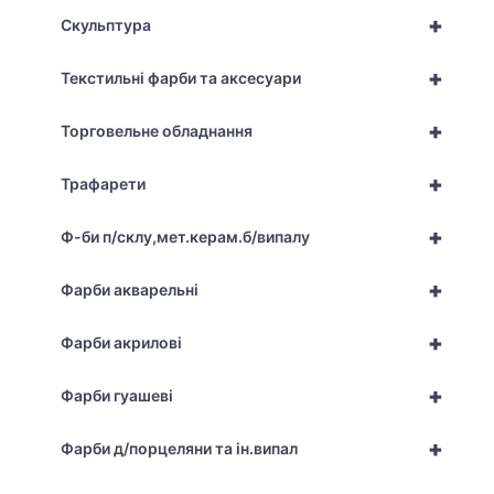
+
Скульптура
+
Текстильні фарби та аксесуари
+
Торговельне обладнання
+
Трафарети
+
Ф-би п/склу,мет.керам.б/випалу
+
Фарби акварельні
+
Фарби акрилові
+
Фарби гуашеві
+
Фарби д/порцеляни та ін.випал