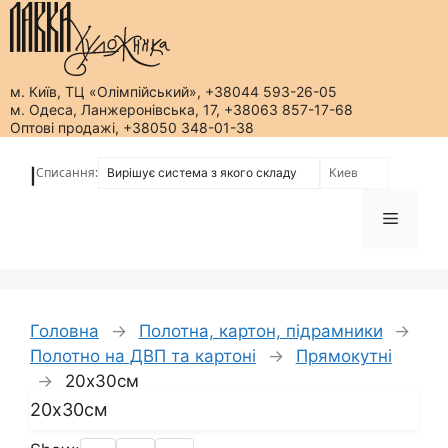
м. Київ, ТЦ «Олімпійський», +38044 593-26-05
м. Одеса, Ланжеронівська, 17, +38063 857-17-68
Оптові продажі, +38050 348-01-38
Перейти
до
Списання:
|
вмісту
Меню
Головна
→
Полотна, картон, підрамники
→
Полотно на ДВП та картоні
→
Прямокутні
→
20х30см
20х30см