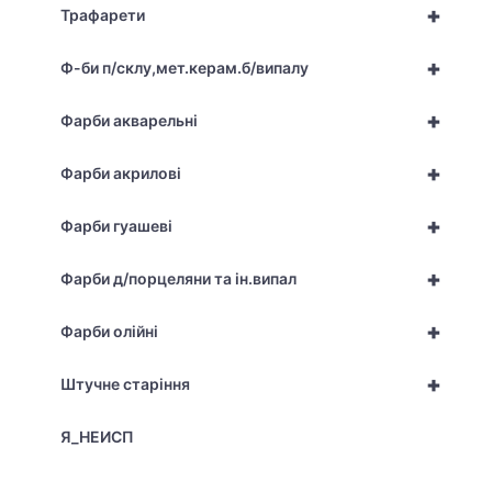
+
Трафарети
+
Ф-би п/склу,мет.керам.б/випалу
+
Фарби акварельні
+
Фарби акрилові
+
Фарби гуашеві
+
Фарби д/порцеляни та ін.випал
+
Фарби олійні
+
Штучне старіння
Я_НЕИСП