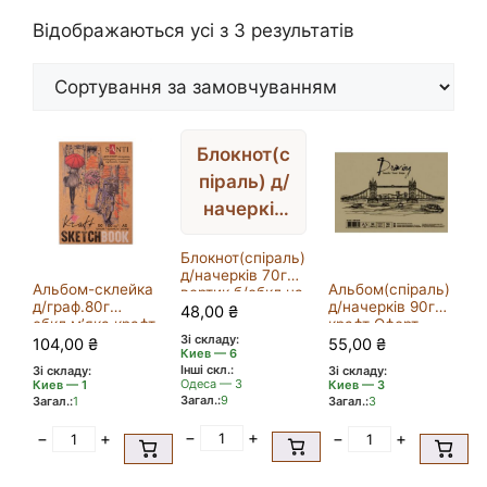
Відображаються усі з 3 результатів
Блокнот(с
піраль) д/
начерків
70гр
Блокнот(спіраль)
вертик.б/
д/начерків 70гр
обкл.на
Альбом-склейка
Альбом(спіраль)
вертик.б/обкл.на
д/граф.80г
д/начерків 90гр
підкладці
48,00
₴
підкладці
обкл.м’яка крафт
крафт Офорт
16арк.А5 КРАФТ
Зі складу:
на
30арк.А5
16арк.А5
104,00
₴
55,00
₴
Киев — 6
підкладці.Santi
КРАФТ
Інші скл.:
Зі складу:
Зі складу:
50арк 14,8х21см
Одеса — 3
Киев — 1
Киев — 3
А5 КРАФТ
Загал.:
9
Загал.:
1
Загал.:
3
−
+
−
+
−
+