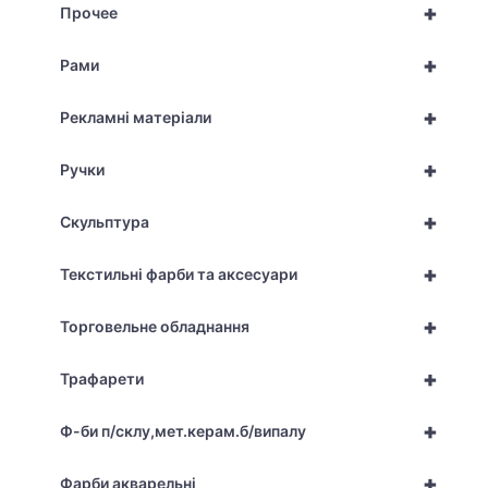
+
Прочее
+
Рами
+
Рекламні матеріали
+
Ручки
+
Скульптура
+
Текстильні фарби та аксесуари
+
Торговельне обладнання
+
Трафарети
+
Ф-би п/склу,мет.керам.б/випалу
+
Фарби акварельні