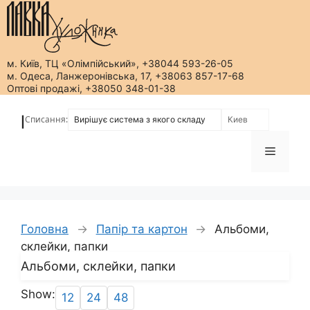
м. Київ, ТЦ «Олімпійський», +38044 593-26-05
м. Одеса, Ланжеронівська, 17, +38063 857-17-68
Оптові продажі, +38050 348-01-38
Перейти
до
Списання:
|
вмісту
Меню
Головна
→
Папір та картон
→
Альбоми,
склейки, папки
Альбоми, склейки, папки
Show:
12
24
48