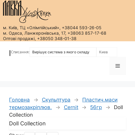
м. Київ, ТЦ «Олімпійський», +38044 593-26-05
м. Одеса, Ланжеронівська, 17, +38063 857-17-68
Оптові продажі, +38050 348-01-38
Перейти
до
Списання:
|
вмісту
Меню
Головна
→
Скульптура
→
Пластич.маси
термозакріплюв.
→
Cernit
→
56гр
→
Doll
Collection
Doll Collection