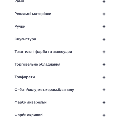
+
Рами
+
Рекламні матеріали
+
Ручки
+
Скульптура
+
Текстильні фарби та аксесуари
+
Торговельне обладнання
+
Трафарети
+
Ф-би п/склу,мет.керам.б/випалу
+
Фарби акварельні
+
Фарби акрилові