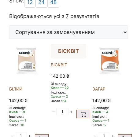
Show:
12
24
48
Відображаються усі з 7 результатів
БІСКВІТ
БІСКВІТ
142,00
₴
Зі складу:
Киев — 22
БІЛИЙ
ЗАГАР
Інші скл.:
Одеса — 2
142,00
₴
142,00
₴
Загал.:
24
Зі складу:
Зі складу:
−
+
Киев — 9
Киев — 4
Інші скл.:
Інші скл.:
Одеса — 1
Одеса — 1
Загал.:
10
Загал.:
5
−
+
−
+