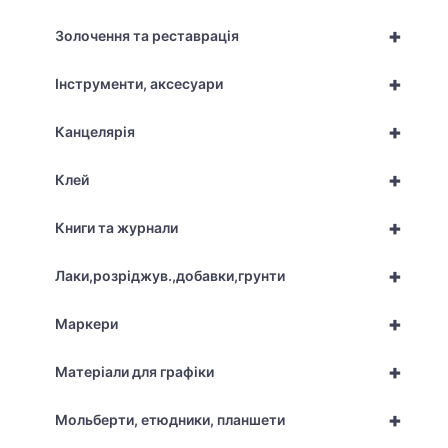
+
Золочення та реставрація
+
Інструменти, аксесуари
+
Канцелярія
+
Клей
+
Книги та журнали
+
Лаки,розріджув.,добавки,грунти
+
Маркери
+
Матеріали для графіки
+
Мольберти, етюдники, планшети