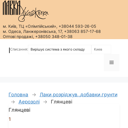
м. Київ, ТЦ «Олімпійський», +38044 593-26-05
м. Одеса, Ланжеронівська, 17, +38063 857-17-68
Оптові продажі, +38050 348-01-38
Перейти
до
Списання:
|
вмісту
Меню
Головна
→
Лаки,розріджув.,добавки,грунти
→
Аерозолі
→
Глянцеві
Глянцеві
1