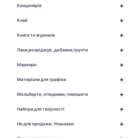
+
Канцелярія
+
Клей
+
Книги та журнали
+
Лаки,розріджув.,добавки,грунти
+
Маркери
+
Матеріали для графіки
+
Мольберти, етюдники, планшети
+
Набори для творчості
+
Не для продажи. Упаковки