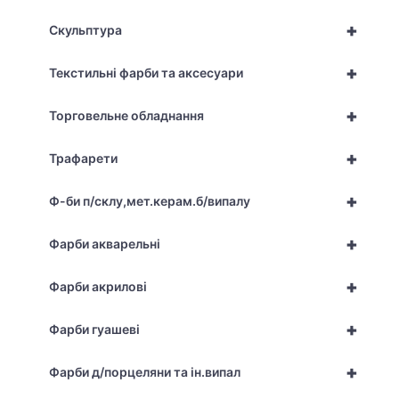
+
Скульптура
+
Текстильні фарби та аксесуари
+
Торговельне обладнання
+
Трафарети
+
Ф-би п/склу,мет.керам.б/випалу
+
Фарби акварельні
+
Фарби акрилові
+
Фарби гуашеві
+
Фарби д/порцеляни та ін.випал