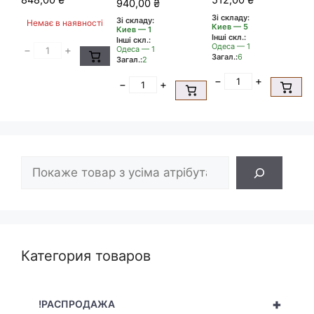
848,00
₴
512,00
₴
ДАМАРНИЙ
940,00
₴
rfine Pebeo
200мл
ФІНИШНИЙ
Зі складу:
400мл
ГЛЯНЦЕВИЙ
Зі складу:
Немає в наявності
ГЛЯНЦЕВИЙ
Киев — 5
Киев — 1
ГЛЯНЦЕВИЙ
Інші скл.:
Інші скл.:
Одеса — 1
−
+
Одеса — 1
Загал.:
6
Загал.:
2
−
+
−
+
Пошук
Категория товаров
+
!РАСПРОДАЖА