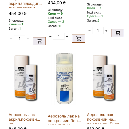
o ГЛЯНЦЕВИЙ
осн.розчин.Pebe
434,00
₴
акрил.(підходить
Зі складу:
400мл
o ГЛЯНЦЕВИЙ
д/пінопласту)
Киев — 1
Зі складу:
200мл
Інші скл.:
Decospray Pebeo
454,00
₴
Киев — 9
Одеса — 1
200мл
Інші скл.:
Зі складу:
Загал.:
2
ГЛЯНЦЕВИЙ
Одеса — 2
Киев — 1
Загал.:
11
Загал.:
1
−
+
−
+
−
+
Аерозоль лак
Аерозоль лак
Аерозоль лак на
акрил.покривний
покривний на
осн.розчин.Rene
на
осн.розчин.Supe
sans 400мл
осн.розчин.Supe
rfine Pebeo