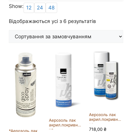
Show:
12
24
48
Відображаються усі з 6 результатів
Аерозоль лак
акрил.покривний
Аерозоль лак
на
акрил.покривний
осн.розчин.Pebe
718,00
₴
на
*Аерозоль лак