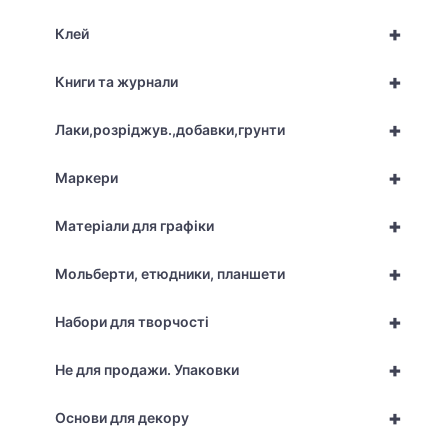
+
Клей
+
Книги та журнали
+
Лаки,розріджув.,добавки,грунти
+
Маркери
+
Матеріали для графіки
+
Мольберти, етюдники, планшети
+
Набори для творчості
+
Не для продажи. Упаковки
+
Основи для декору