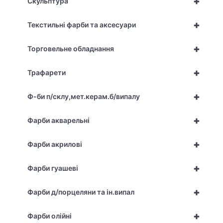
+
Скульптура
+
Текстильні фарби та аксесуари
+
Торговельне обладнання
+
Трафарети
+
Ф-би п/склу,мет.керам.б/випалу
+
Фарби акварельні
+
Фарби акрилові
+
Фарби гуашеві
+
Фарби д/порцеляни та ін.випал
+
Фарби олійні