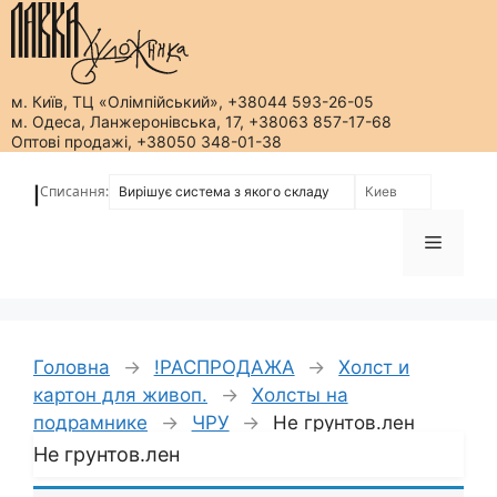
м. Київ, ТЦ «Олімпійський», +38044 593-26-05
м. Одеса, Ланжеронівська, 17, +38063 857-17-68
Оптові продажі, +38050 348-01-38
Перейти
до
Списання:
|
вмісту
Меню
Головна
→
!РАСПРОДАЖА
→
Холст и
картон для живоп.
→
Холсты на
подрамнике
→
ЧРУ
→
Не грунтов.лен
Не грунтов.лен