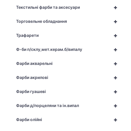
+
Текстильні фарби та аксесуари
+
Торговельне обладнання
+
Трафарети
+
Ф-би п/склу,мет.керам.б/випалу
+
Фарби акварельні
+
Фарби акрилові
+
Фарби гуашеві
+
Фарби д/порцеляни та ін.випал
+
Фарби олійні