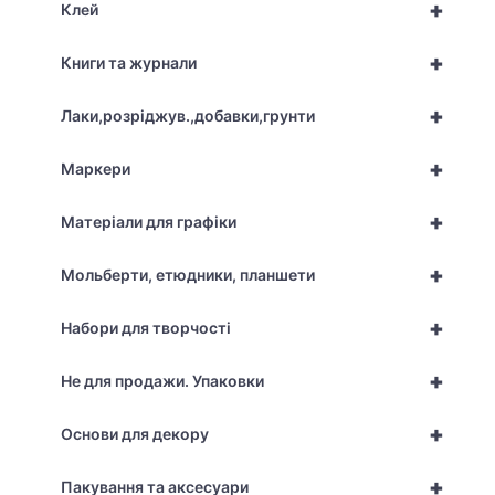
+
Клей
+
Книги та журнали
+
Лаки,розріджув.,добавки,грунти
+
Маркери
+
Матеріали для графіки
+
Мольберти, етюдники, планшети
+
Набори для творчості
+
Не для продажи. Упаковки
+
Основи для декору
+
Пакування та аксесуари