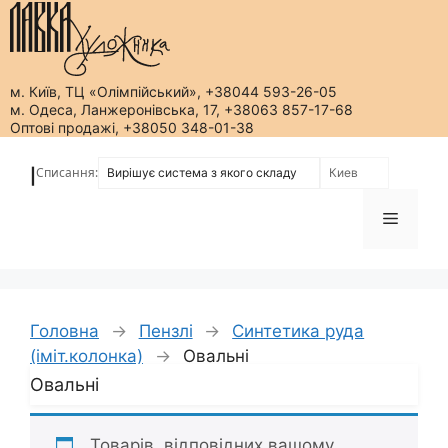
м. Київ, ТЦ «Олімпійський», +38044 593-26-05
м. Одеса, Ланжеронівська, 17, +38063 857-17-68
Оптові продажі, +38050 348-01-38
Перейти
до
Списання:
|
вмісту
Меню
Головна
→
Пензлі
→
Синтетика руда
(іміт.колонка)
→
Овальні
Овальні
Товарів, відповідних вашому