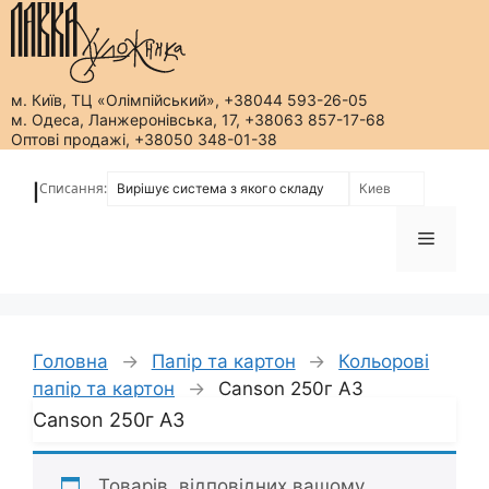
м. Київ, ТЦ «Олімпійський», +38044 593-26-05
м. Одеса, Ланжеронівська, 17, +38063 857-17-68
Оптові продажі, +38050 348-01-38
Перейти
до
Списання:
|
вмісту
Меню
Головна
→
Папір та картон
→
Кольорові
папір та картон
→
Canson 250г А3
Canson 250г А3
Товарів, відповідних вашому