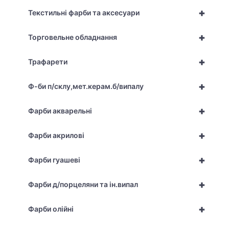
+
Текстильні фарби та аксесуари
+
Торговельне обладнання
+
Трафарети
+
Ф-би п/склу,мет.керам.б/випалу
+
Фарби акварельні
+
Фарби акрилові
+
Фарби гуашеві
+
Фарби д/порцеляни та ін.випал
+
Фарби олійні