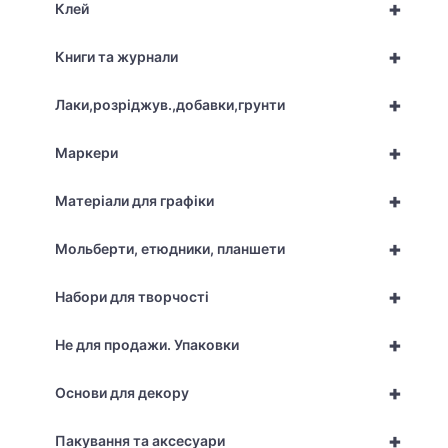
+
Клей
+
Книги та журнали
+
Лаки,розріджув.,добавки,грунти
+
Маркери
+
Матеріали для графіки
+
Мольберти, етюдники, планшети
+
Набори для творчості
+
Не для продажи. Упаковки
+
Основи для декору
+
Пакування та аксесуари