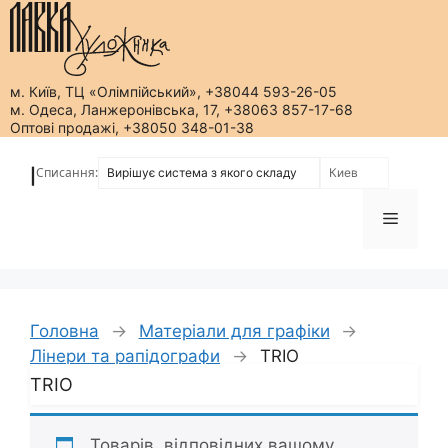
м. Київ, ТЦ «Олімпійський», +38044 593-26-05
м. Одеса, Ланжеронівська, 17, +38063 857-17-68
Оптові продажі, +38050 348-01-38
Перейти
до
Списання:
|
вмісту
Меню
Головна
→
Матеріали для графіки
→
Лінери та рапідографи
→
TRIO
TRIO
Товарів, відповідних вашому