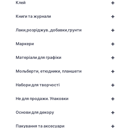
+
Клей
+
Книги та журнали
+
Лаки,розріджув.,добавки,грунти
+
Маркери
+
Матеріали для графіки
+
Мольберти, етюдники, планшети
+
Набори для творчості
+
Не для продажи. Упаковки
+
Основи для декору
+
Пакування та аксесуари