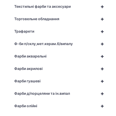
+
Текстильні фарби та аксесуари
+
Торговельне обладнання
+
Трафарети
+
Ф-би п/склу,мет.керам.б/випалу
+
Фарби акварельні
+
Фарби акрилові
+
Фарби гуашеві
+
Фарби д/порцеляни та ін.випал
+
Фарби олійні