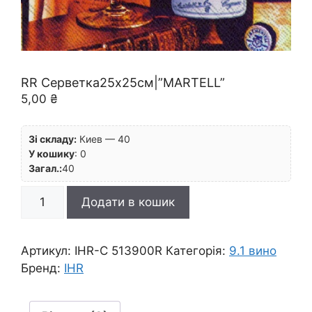
RR Серветка25х25см|”MARTELL”
5,00
₴
Зі складу:
Киев — 40
У кошику
:
0
Загал.:
40
RR
Додати в кошик
Серветка25х25см|"MARTELL"
кількість
Артикул:
IHR-C 513900R
Категорія:
9.1 вино
Бренд:
IHR