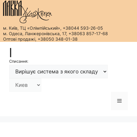
м. Київ, ТЦ «Олімпійський», +38044 593-26-05
м. Одеса, Ланжеронівська, 17, +38063 857-17-68
Оптові продажі, +38050 348-01-38
Перейти
|
до
вмісту
Списання:
Меню