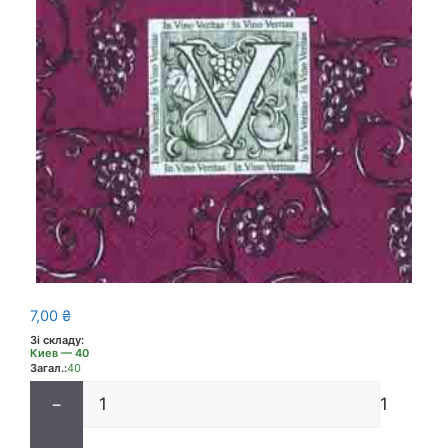
7,00
₴
Зі складу:
Киев — 40
Загал.:
40
−
1