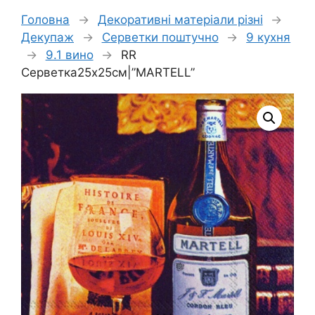
Головна
→
Декоративні матеріали різні
→
Декупаж
→
Серветки поштучно
→
9 кухня
→
9.1 вино
→
RR
Серветка25х25см|”MARTELL”