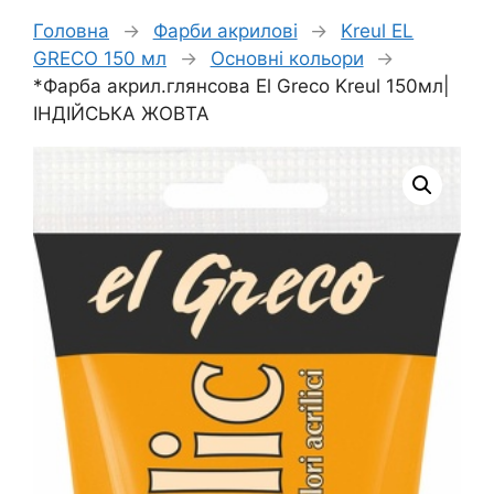
Головна
→
Фарби акрилові
→
Kreul EL
GRECO 150 мл
→
Основні кольори
→
*Фарба акрил.глянсова El Greco Kreul 150мл|
ІНДІЙСЬКА ЖОВТА