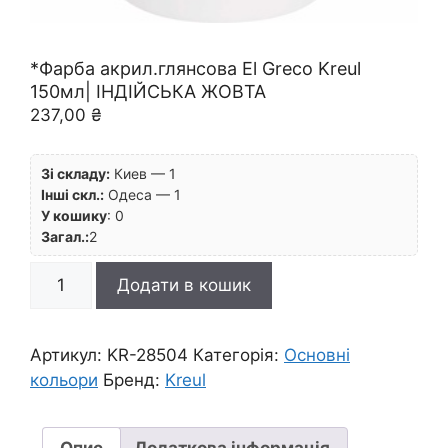
*Фарба акрил.глянсова El Greco Kreul
150мл| ІНДІЙСЬКА ЖОВТА
237,00
₴
Зі складу:
Киев — 1
Інші скл.:
Одеса — 1
У кошику
:
0
Загал.:
2
*Фарба
Додати в кошик
акрил.глянсова
El
Greco
Артикул:
KR-28504
Категорія:
Основні
Kreul
кольори
Бренд:
Kreul
150мл|
ІНДІЙСЬКА
ЖОВТА