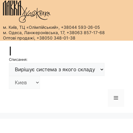
м. Київ, ТЦ «Олімпійський», +38044 593-26-05
м. Одеса, Ланжеронівська, 17, +38063 857-17-68
Оптові продажі, +38050 348-01-38
Перейти
|
до
вмісту
Списання:
Меню