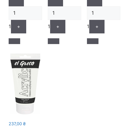
1
+
1
+
1
+
237,00
₴