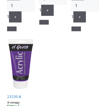
1
+
1
+
1
+
237,00
₴
Зі складу:
Киев — 7