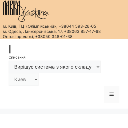
м. Київ, ТЦ «Олімпійський», +38044 593-26-05
м. Одеса, Ланжеронівська, 17, +38063 857-17-68
Оптові продажі, +38050 348-01-38
Перейти
|
до
вмісту
Списання:
Меню