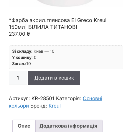
*Фарба акрил.глянсова El Greco Kreul
150мл| БІЛИЛА ТИТАНОВІ
237,00
₴
Зі складу:
Киев — 10
У кошику
:
0
Загал.:
10
*Фарба
Додати в кошик
акрил.глянсова
El
Greco
Артикул:
KR-28501
Категорія:
Основні
Kreul
кольори
Бренд:
Kreul
150мл|
БІЛИЛА
ТИТАНОВІ
Опис
Додаткова інформація