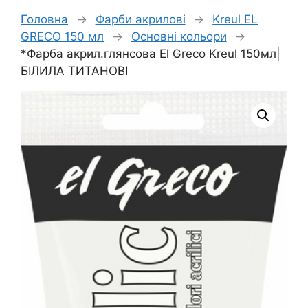
Головна
→
Фарби акрилові
→
Kreul EL
GRECO 150 мл
→
Основні кольори
→
*Фарба акрил.глянсова El Greco Kreul 150мл|
БІЛИЛА ТИТАНОВІ