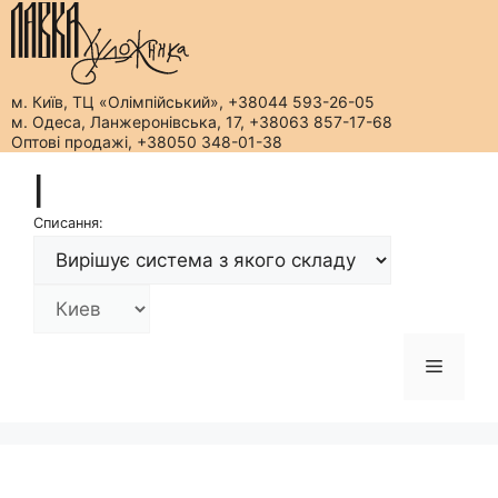
м. Київ, ТЦ «Олімпійський», +38044 593-26-05
м. Одеса, Ланжеронівська, 17, +38063 857-17-68
Оптові продажі, +38050 348-01-38
Перейти
|
до
вмісту
Списання:
Меню