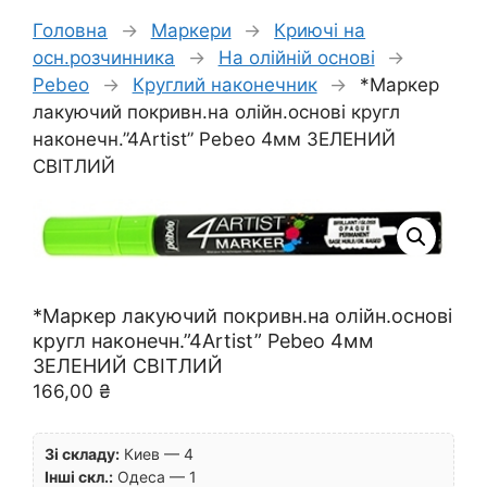
Головна
→
Маркери
→
Криючі на
осн.розчинника
→
На олійній основі
→
Pebeo
→
Круглий наконечник
→
*Маркер
лакуючий покривн.на олійн.основі кругл
наконечн.”4Artist” Pebeo 4мм ЗЕЛЕНИЙ
СВІТЛИЙ
*Маркер лакуючий покривн.на олійн.основі
кругл наконечн.”4Artist” Pebeo 4мм
ЗЕЛЕНИЙ СВІТЛИЙ
166,00
₴
Зі складу:
Киев — 4
Інші скл.:
Одеса — 1