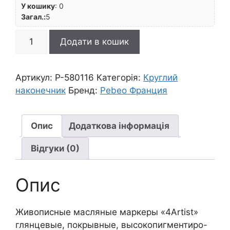
У кошику
:
0
Загал.:
5
*Маркер
Додати в кошик
лакуючий
покривн.на
олійн.основі
Артикул:
P-580116
Категорія:
Круглий
кругл
наконечник
Бренд:
Pebeo Франция
наконечн."4Artist"
Pebeo
4мм
Опис
Додаткова інформація
ЗЕЛЕНИЙ
Відгуки (0)
СВІТЛИЙ
кількість
Опис
Живописные масляные маркеры «4Artist»
глянцевые, покрывные, высокопигментиро-