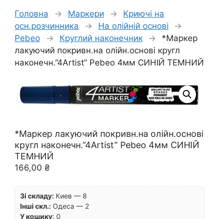
Головна
→
Маркери
→
Криючі на
осн.розчинника
→
На олійній основі
→
Pebeo
→
Круглий наконечник
→
*Маркер
лакуючий покривн.на олійн.основі кругл
наконечн.”4Artist” Pebeo 4мм СИНІЙ ТЕМНИЙ
*Маркер лакуючий покривн.на олійн.основі
кругл наконечн.”4Artist” Pebeo 4мм СИНІЙ
ТЕМНИЙ
166,00
₴
Зі складу:
Киев — 8
Інші скл.:
Одеса — 2
У кошику
:
0