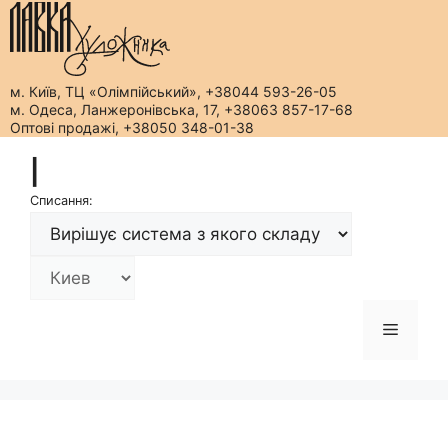
м. Київ, ТЦ «Олімпійський», +38044 593-26-05
м. Одеса, Ланжеронівська, 17, +38063 857-17-68
Оптові продажі, +38050 348-01-38
Перейти
|
до
вмісту
Списання:
Меню