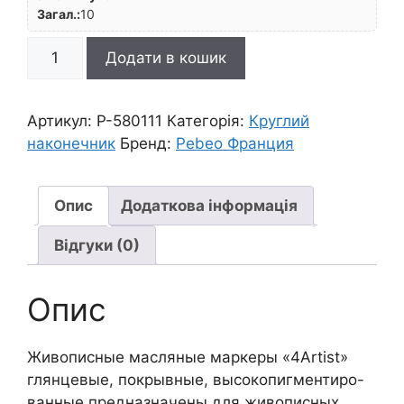
Загал.:
10
*Маркер
Додати в кошик
лакуючий
покривн.на
олійн.основі
Артикул:
P-580111
Категорія:
Круглий
кругл
наконечник
Бренд:
Pebeo Франция
наконечн."4Artist"
Pebeo
4мм
Опис
Додаткова інформація
СИНІЙ
Відгуки (0)
ТЕМНИЙ
кількість
Опис
Живописные масляные маркеры «4Artist»
глянцевые, покрывные, высокопигментиро-
ванные предназначены для живописных,