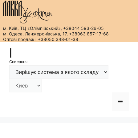
м. Київ, ТЦ «Олімпійський», +38044 593-26-05
м. Одеса, Ланжеронівська, 17, +38063 857-17-68
Оптові продажі, +38050 348-01-38
Перейти
|
до
вмісту
Списання:
Меню