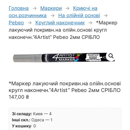
Головна
→
Маркери
→
Криючі на
осн.розчинника
→
На олійній основі
→
Pebeo
→
Круглий наконечник
→
*Маркер
лакуючий покривн.на олійн.основі кругл
наконечн.”4Artist” Pebeo 2мм СРІБЛО
*Маркер лакуючий покривн.на олійн.основі
кругл наконечн.”4Artist” Pebeo 2мм СРІБЛО
147,00
₴
Зі складу:
Киев — 4
Інші скл.:
Одеса — 1
У кошику
:
0