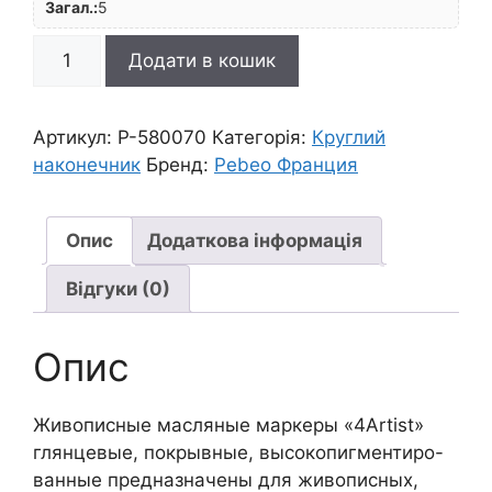
Загал.:
5
*Маркер
Додати в кошик
лакуючий
покривн.на
олійн.основі
Артикул:
P-580070
Категорія:
Круглий
кругл
наконечник
Бренд:
Pebeo Франция
наконечн."4Artist"
Pebeo
2мм
Опис
Додаткова інформація
СРІБЛО
Відгуки (0)
кількість
Опис
Живописные масляные маркеры «4Artist»
глянцевые, покрывные, высокопигментиро-
ванные предназначены для живописных,