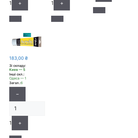
1
+
1
+
183,00
₴
Зі складу:
Киев — 5
Інші скл.:
Одеса — 1
Загал.:
6
−
1
+