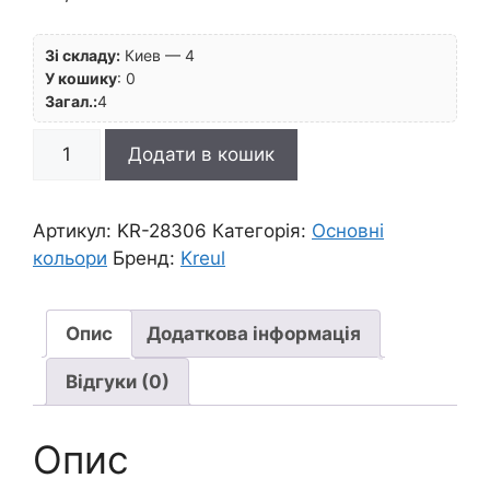
Зі складу:
Киев — 4
У кошику
:
0
Загал.:
4
Фарба
Додати в кошик
акрил.глянсова
El
Greco
Артикул:
KR-28306
Категорія:
Основні
Kreul
кольори
Бренд:
Kreul
75мл|
КІНОВАР
ЧЕРВОНА
Опис
Додаткова інформація
кількість
Відгуки (0)
Опис