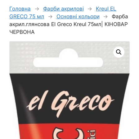
Головна
→
Фарби акрилові
→
Kreul EL
GRECO 75 мл
→
Основні кольори
→
Фарба
акрил.глянсова El Greco Kreul 75мл| КІНОВАР
ЧЕРВОНА