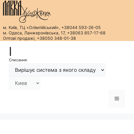
м. Київ, ТЦ «Олімпійський», +38044 593-26-05
м. Одеса, Ланжеронівська, 17, +38063 857-17-68
Оптові продажі, +38050 348-01-38
Перейти
|
до
вмісту
Списання:
Меню