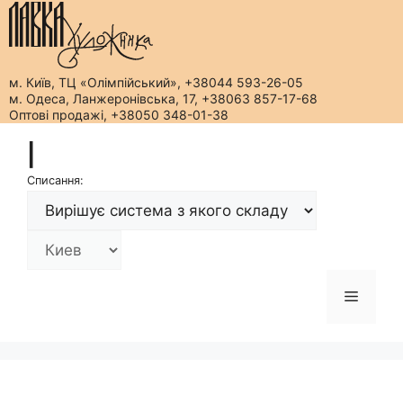
м. Київ, ТЦ «Олімпійський», +38044 593-26-05
м. Одеса, Ланжеронівська, 17, +38063 857-17-68
Оптові продажі, +38050 348-01-38
Перейти
|
до
вмісту
Списання:
Меню