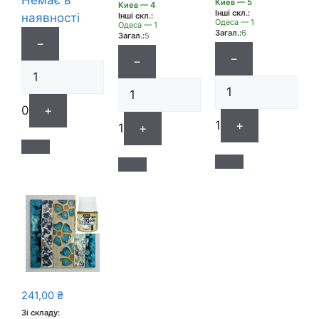
Немає в
Киев — 5
Киев — 4
Інші скл.:
наявності
Інші скл.:
Одеса — 1
Одеса — 1
Загал.:
6
Загал.:
5
−
−
−
0
+
1
+
1
+
241,00
₴
Зі складу: