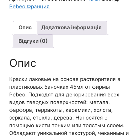
поверхонь
Pebeo Франция
Fantasy
moon
Pebeo
Опис
Додаткова інформація
45мл|
Відгуки (0)
СРІБЛО
кількість
Опис
Краски лаковые на основе растворителя в
пластиковых баночках 45мл от фирмы
Pebeo. Подходят для декорирования всех
видов твердых поверхностей: метала,
фарфора, терракоты, керамики, холста,
зеркала, стекла, дерева. Наносятся с
помощью кисти тонким или толстым слоем.
Обладают уникальной текстурой, чеканным и