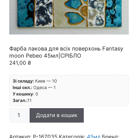
Фарба лакова для всіх поверхонь Fantasy
moon Pebeo 45мл|СРІБЛО
241,00
₴
Зі складу:
Киев — 10
Інші скл.:
Одеса — 1
У кошику
:
0
Загал.:
11
Фарба
Додати в кошик
лакова
для
всіх
Артикул:
P-167035
Категорія:
45мл
Бренд: