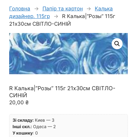
Головна
→
Папір та картон
→
Калька
дизайнер. 115гр
→
R Калька|”Розы” 115г
21х30см СВІТЛО-СИНІЙ
R Калька|”Розы” 115г 21х30см СВІТЛО-
СИНІЙ
20,00
₴
Зі складу:
Киев — 3
Інші скл.:
Одеса — 2
У кошику
:
0