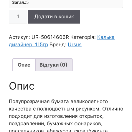
Загал.:
5
R
Додати в кошик
Калька|"Розы"
115г
21х30см
Артикул:
UR-50614606R
Категорія:
Калька
СВІТЛО-
дизайнер. 115гр
Бренд:
Ursus
СИНІЙ
кількість
Опис
Відгуки (0)
Опис
Полупрозрачная бумага великолепного
качества с полноцветным рисунком. Отлично
подходит для изготовления открыток,
поздравлений, бумажных фонариков,
подсвечников, абажуров, скрапбукинга.