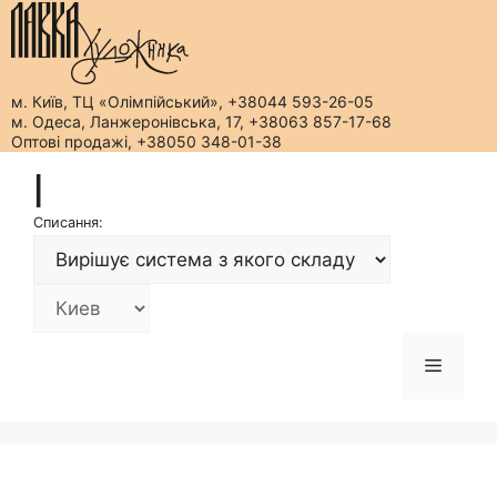
м. Київ, ТЦ «Олімпійський», +38044 593-26-05
м. Одеса, Ланжеронівська, 17, +38063 857-17-68
Оптові продажі, +38050 348-01-38
Перейти
|
до
вмісту
Списання:
Меню