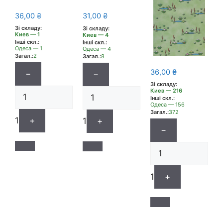
36,00
₴
31,00
₴
Зі складу:
Зі складу:
Киев — 1
Киев — 4
Інші скл.:
Інші скл.:
Одеса — 1
Одеса — 4
Загал.:
2
Загал.:
8
36,00
₴
−
−
Зі складу:
Киев — 216
Інші скл.:
Одеса — 156
Загал.:
372
1
+
1
+
−
1
+