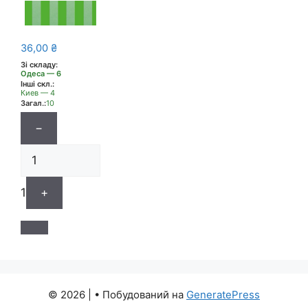
36,00
₴
Зі складу:
Одеса — 6
Інші скл.:
Киев — 4
Загал.:
10
−
1
+
© 2026 |
• Побудований на
GeneratePress