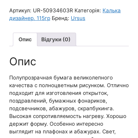
115г
21х30см
Артикул:
UR-50934603R
Категорія:
Калька
КОРОВКИ
дизайнер. 115гр
Бренд:
Ursus
кількість
Опис
Відгуки (0)
Опис
Полупрозрачная бумага великолепного
качества с полноцветным рисунком. Отлично
подходит для изготовления открыток,
поздравлений, бумажных фонариков,
подсвечников, абажуров, скрапбукинга.
Высокая сопротивляемость нагреву. Хорошо
держит форму. Особенно интересно
выглядит на плафонах и абажурах. Свет,