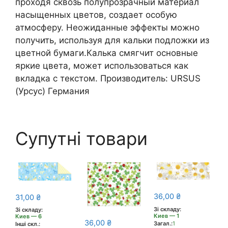
проходя сквозь полупрозрачный материал
насыщенных цветов, создает особую
атмосферу. Неожиданные эффекты можно
получить, используя для кальки подложки из
цветной бумаги.Калька смягчит основные
яркие цвета, может использоваться как
вкладка с текстом. Производитель: URSUS
(Урсус) Германия
Супутні товари
36,00
₴
31,00
₴
Зі складу:
Зі складу:
Киев — 1
Киев — 6
36,00
₴
Загал.:
1
Інші скл.: