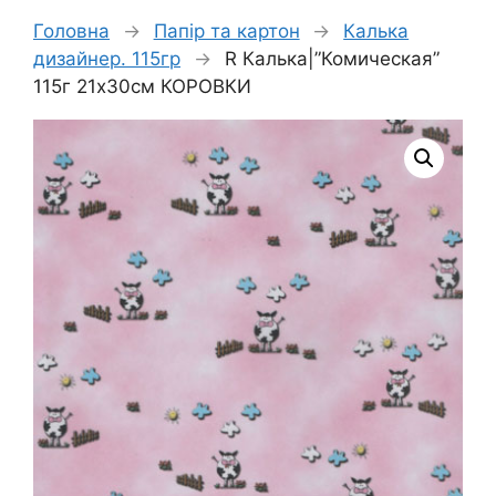
Головна
→
Папір та картон
→
Калька
дизайнер. 115гр
→
R Калька|”Комическая”
115г 21х30см КОРОВКИ