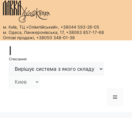
м. Київ, ТЦ «Олімпійський», +38044 593-26-05
м. Одеса, Ланжеронівська, 17, +38063 857-17-68
Оптові продажі, +38050 348-01-38
Перейти
|
до
вмісту
Списання:
Меню