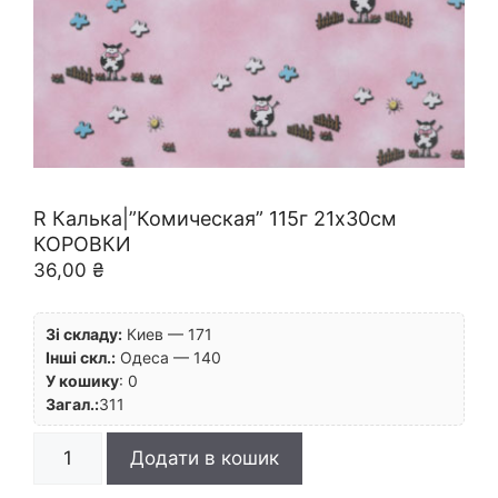
R Калька|”Комическая” 115г 21х30см
КОРОВКИ
36,00
₴
Зі складу:
Киев — 171
Інші скл.:
Одеса — 140
У кошику
:
0
Загал.:
311
R
Додати в кошик
Калька|"Комическая"