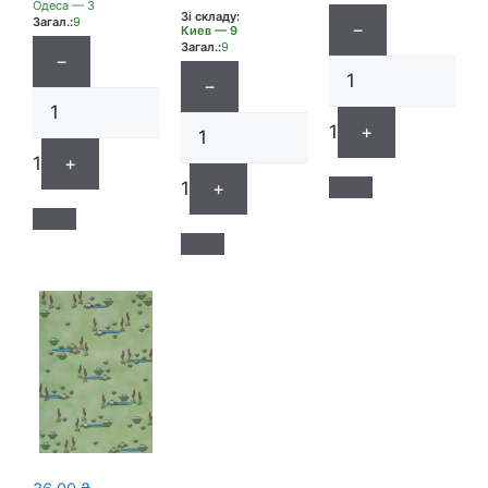
Одеса — 3
Зі складу:
Загал.:
9
−
Киев — 9
Загал.:
9
−
−
1
+
1
+
1
+