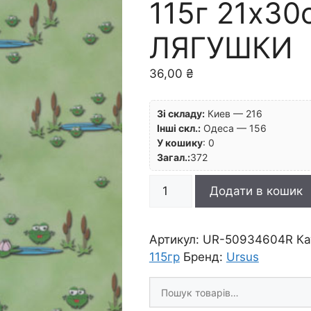
115г 21х30
ЛЯГУШКИ
36,00
₴
Зі складу:
Киев — 216
Інші скл.:
Одеса — 156
У кошику
:
0
Загал.:
372
R
Додати в кошик
Калька|"Комическая"
115г
21х30см
Артикул:
UR-50934604R
Ка
ЛЯГУШКИ
115гр
Бренд:
Ursus
кількість
Шукати
товари