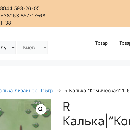
+38044 593-26-05
, +38063 857-17-68
01-38
Товар
Това
алька дизайнер. 115гр
→
R Калька|”Комическая” 11
R
Калька|”Ко