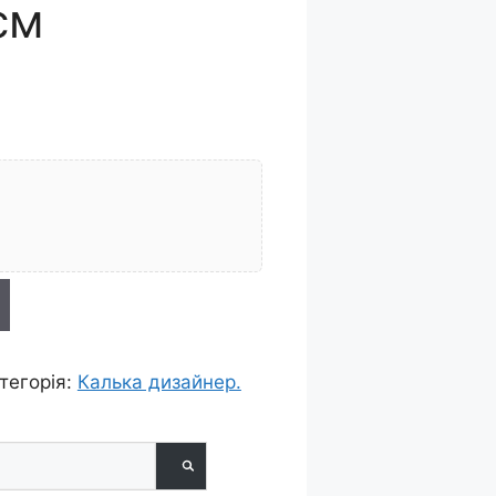
см
тегорія:
Калька дизайнер.