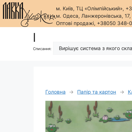
м. Київ, ТЦ «Олімпійський», 
м. Одеса, Ланжеронівська, 17
Оптові продажі, +38050 348-
Перейти
|
до
вмісту
Списання:
Головна
→
Папір та картон
→
К