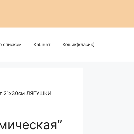
р списком
Кабінет
Кошик(класик)
5г 21х30см ЛЯГУШКИ
мическая”