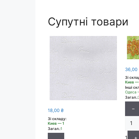
Супутні товари
36,00
Зі скла
Киев —
Інші скл
Одеса 
Загал.:
−
18,00
₴
Зі складу:
Киев — 1
Загал.:
1
1
+