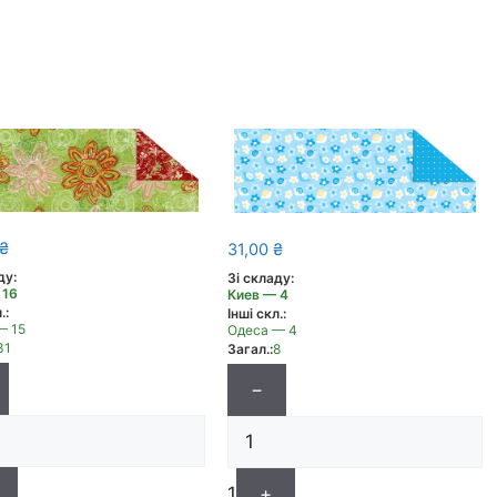
₴
31,00
₴
ду:
Зі складу:
 16
Киев — 4
.:
Інші скл.:
— 15
Одеса — 4
31
Загал.:
8
−
1
+