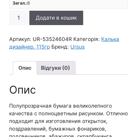
Загал.:
8
R
Додати в кошик
Калька|"Искусство"
115г
21х30см
Артикул:
UR-53524604R
Категорія:
Калька
ОРАНЖЕВИЙ
дизайнер. 115гр
Бренд:
Ursus
кількість
Опис
Відгуки (0)
Опис
Полупрозрачная бумага великолепного
качества с полноцветным рисунком. Отлично
подходит для изготовления открыток,
поздравлений, бумажных фонариков,
подсвечников, абажуров, скрапбукинга.