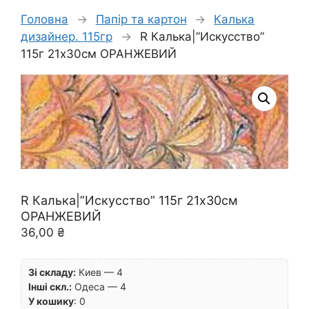
Головна
→
Папір та картон
→
Калька
дизайнер. 115гр
→
R Калька|”Искусство”
115г 21х30см ОРАНЖЕВИЙ
R Калька|”Искусство” 115г 21х30см
ОРАНЖЕВИЙ
36,00
₴
Зі складу:
Киев — 4
Інші скл.:
Одеса — 4
У кошику
:
0