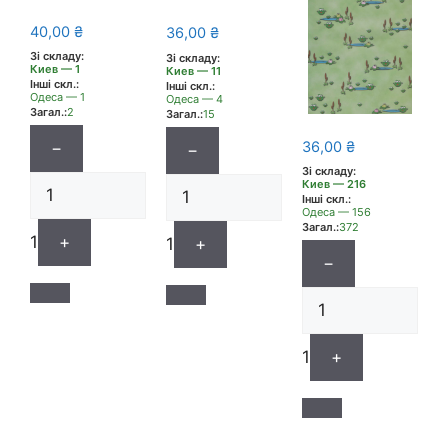
40,00
₴
36,00
₴
Зі складу:
Зі складу:
Киев — 1
Киев — 11
Інші скл.:
Інші скл.:
Одеса — 1
Одеса — 4
Загал.:
2
Загал.:
15
36,00
₴
−
−
Зі складу:
Киев — 216
Інші скл.:
Одеса — 156
Загал.:
372
1
+
1
+
−
1
+