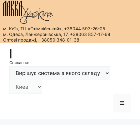
м. Київ, ТЦ «Олімпійський», +38044 593-26-05
м. Одеса, Ланжеронівська, 17, +38063 857-17-68
Оптові продажі, +38050 348-01-38
Перейти
|
до
вмісту
Списання:
Меню