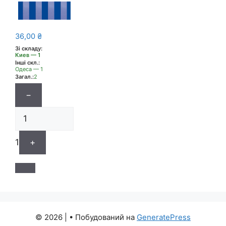
36,00
₴
Зі складу:
Киев — 1
Інші скл.:
Одеса — 1
Загал.:
2
−
1
+
© 2026 |
• Побудований на
GeneratePress