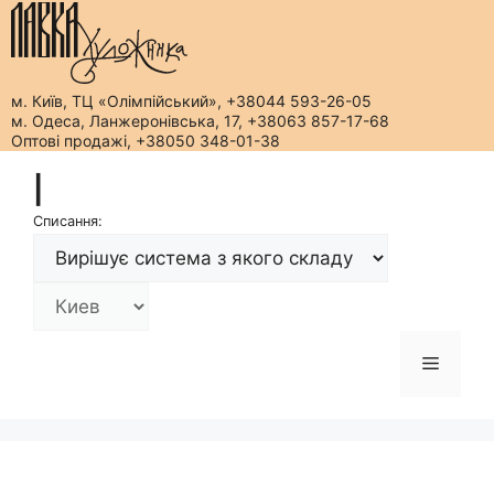
м. Київ, ТЦ «Олімпійський», +38044 593-26-05
м. Одеса, Ланжеронівська, 17, +38063 857-17-68
Оптові продажі, +38050 348-01-38
Перейти
|
до
вмісту
Списання:
Меню