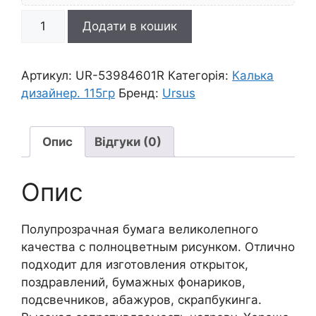
R
Додати в кошик
Калька|"Черное
и
белое"
Артикул:
UR-53984601R
Категорія:
Калька
115г
дизайнер. 115гр
Бренд:
Ursus
21х30см
АРАБЕСКИ
кількість
Опис
Відгуки (0)
Опис
Полупрозрачная бумага великолепного
качества с полноцветным рисунком. Отлично
подходит для изготовления открыток,
поздравлений, бумажных фонариков,
подсвечников, абажуров, скрапбукинга.