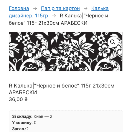
Головна
→
Папір та картон
→
Калька
дизайнер. 115гр
→
R Калька|”Черное и
белое” 115г 21х30см АРАБЕСКИ
R Калька|”Черное и белое” 115г 21х30см
АРАБЕСКИ
36,00
₴
Зі складу:
Киев — 2
У кошику
:
0
Загал.:
2