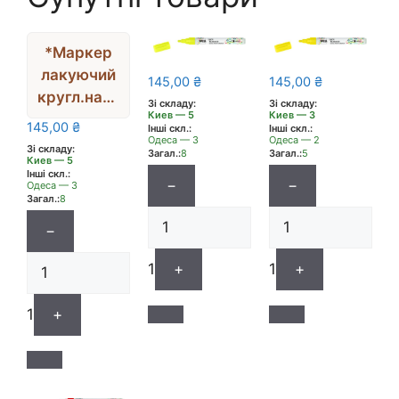
*Маркер
лакуючий
145,00
₴
145,00
₴
кругл.нако
Зі складу:
Зі складу:
Киев — 5
Киев — 3
нечн.”Lack
145,00
₴
Інші скл.:
Інші скл.:
malstifte”
Одеса — 3
Одеса — 2
Зі складу:
Загал.:
8
Загал.:
5
Киев — 5
Hobby Line
Інші скл.:
−
−
Kreul 2-
Одеса — 3
Загал.:
8
4мм МІДЬ
−
1
+
1
+
1
+