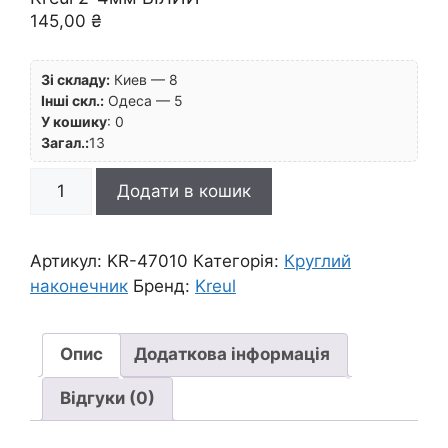
145,00
₴
Зі складу:
Киев — 8
Інші скл.:
Одеса — 5
У кошику
:
0
Загал.:
13
*Маркер
Додати в кошик
лакуючий
кругл.наконечн."Lackmalstifte"
Hobby
Артикул:
KR-47010
Категорія:
Круглий
Line
наконечник
Бренд:
Kreul
Kreul
2-
4мм
Опис
Додаткова інформація
БІЛИЙ
Відгуки (0)
кількість