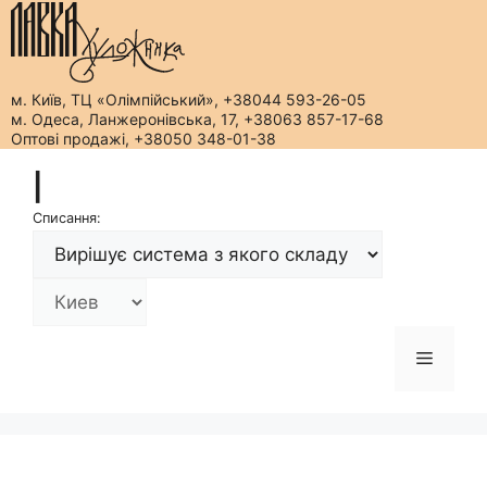
м. Київ, ТЦ «Олімпійський», +38044 593-26-05
м. Одеса, Ланжеронівська, 17, +38063 857-17-68
Оптові продажі, +38050 348-01-38
Перейти
|
до
вмісту
Списання:
Меню