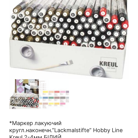
*Маркер лакуючий
кругл.наконечн.”Lackmalstifte” Hobby Line
Kreul 2-4мм БІЛИЙ