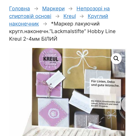
Головна
→
Маркери
→
Непрозорі на
спиртовій основі
→
Kreul
→
Круглий
наконечник
→
*Маркер лакуючий
кругл.наконечн.”Lackmalstifte” Hobby Line
Kreul 2-4мм БІЛИЙ