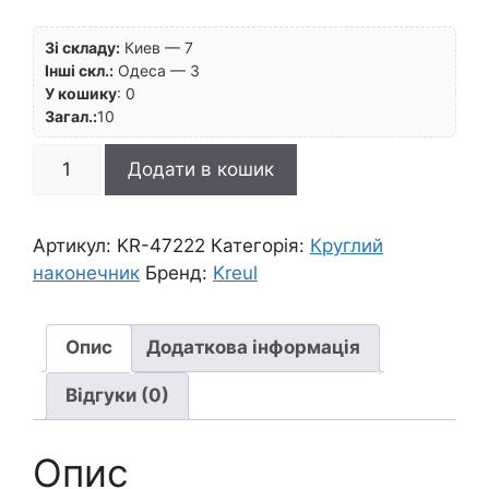
Зі складу:
Киев — 7
Інші скл.:
Одеса — 3
У кошику
:
0
Загал.:
10
*Маркер
Додати в кошик
лакуючий
кругл.наконечн."Lackmalstifte"
Hobby
Артикул:
KR-47222
Категорія:
Круглий
Line
наконечник
Бренд:
Kreul
Kreul
1-
2мм
Опис
Додаткова інформація
МІДЬ
Відгуки (0)
кількість
Опис