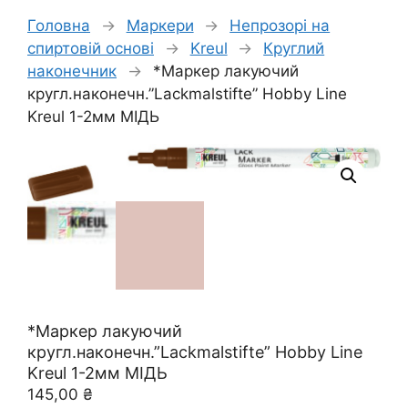
Головна
→
Маркери
→
Непрозорі на
спиртовій основі
→
Kreul
→
Круглий
наконечник
→
*Маркер лакуючий
кругл.наконечн.”Lackmalstifte” Hobby Line
Kreul 1-2мм МІДЬ
*Маркер лакуючий
кругл.наконечн.”Lackmalstifte” Hobby Line
Kreul 1-2мм МІДЬ
145,00
₴