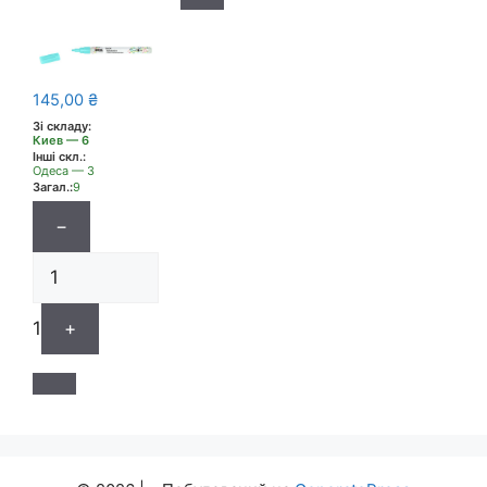
145,00
₴
Зі складу:
Киев — 6
Інші скл.:
Одеса — 3
Загал.:
9
−
1
+