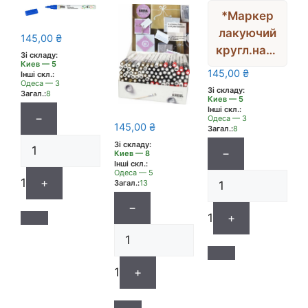
*Маркер
лакуючий
145,00
₴
кругл.нако
Зі складу:
Киев — 5
нечн.”Lack
145,00
₴
Інші скл.:
malstifte”
Одеса — 3
Зі складу:
Загал.:
8
Киев — 5
Hobby Line
Інші скл.:
−
Kreul 2-
Одеса — 3
145,00
₴
Загал.:
8
4мм МІДЬ
Зі складу:
−
Киев — 8
Інші скл.:
Одеса — 5
1
+
Загал.:
13
−
1
+
1
+