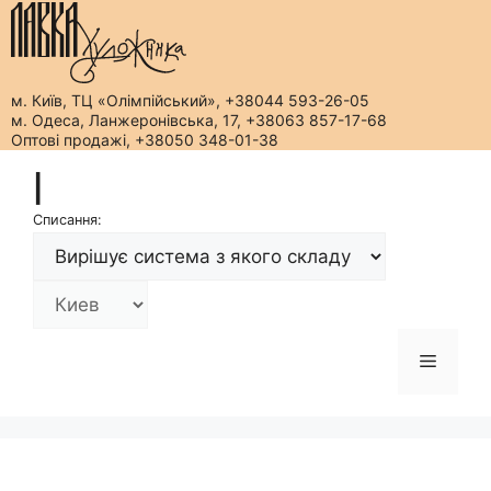
м. Київ, ТЦ «Олімпійський», +38044 593-26-05
м. Одеса, Ланжеронівська, 17, +38063 857-17-68
Оптові продажі, +38050 348-01-38
Перейти
|
до
вмісту
Списання:
Меню