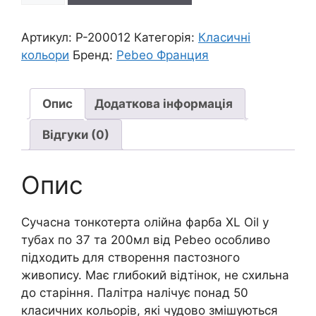
тонкотерт.пастозна
"XL"
Артикул:
P-200012
Категорія:
Класичні
Pebeo
кольори
Бренд:
Pebeo Франция
200мл|
КОБАЛЬТОВИЙ
СИНІЙ
Опис
Додаткова інформація
кількість
Відгуки (0)
Опис
Сучасна тонкотерта олійна фарба XL Oil у
тубах по 37 та 200мл від Pebeo особливо
підходить для створення пастозного
живопису. Має глибокий відтінок, не схильна
до старіння. Палітра налічує понад 50
класичних кольорів, які чудово змішуються