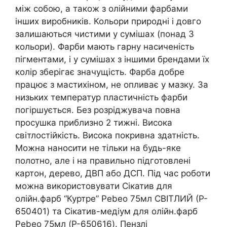
між собою, а також з олійними фарбами
інших виробників. Кольори природні і довго
залишаються чистими у сумішах (понад 3
кольори). Фарби мають гарну насиченість
пігментами, і у сумішах з іншими брендами їх
колір зберігає значущість. Фарба добре
працює з мастихіном, не опливає у мазку. За
низьких температур пластичність фарби
погіршується. Без розріджувача повна
просушка приблизно 2 тижні. Висока
світлостійкість. Висока покривна здатність.
Можна наносити не тільки на будь-яке
полотно, але і на правильно підготовлені
картон, дерево, ДВП або ДСП. Під час роботи
можна використовувати Сікатив для
олійн.фарб “Куртре” Pebeo 75мл СВІТЛИЙ (P-
650401) та Сікатив-медіум для олійн.фарб
Pebeo 75мл (P-650616). Пензлі