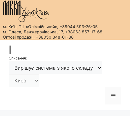
м. Київ, ТЦ «Олімпійський», +38044 593-26-05
м. Одеса, Ланжеронівська, 17, +38063 857-17-68
Оптові продажі, +38050 348-01-38
Перейти
|
до
вмісту
Списання:
Меню