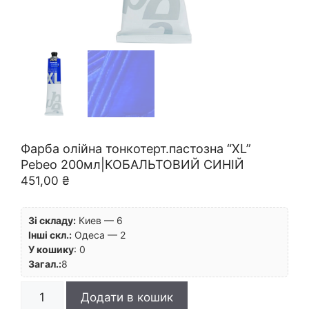
Фарба олійна тонкотерт.пастозна “XL”
Pebeo 200мл|КОБАЛЬТОВИЙ СИНІЙ
451,00
₴
Зі складу:
Киев — 6
Інші скл.:
Одеса — 2
У кошику
:
0
Загал.:
8
Фарба
Додати в кошик
олійна