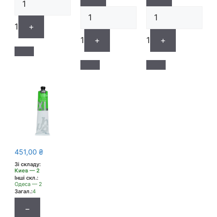
1
+
1
+
1
+
451,00
₴
Зі складу:
Киев — 2
Інші скл.:
Одеса — 2
Загал.:
4
−