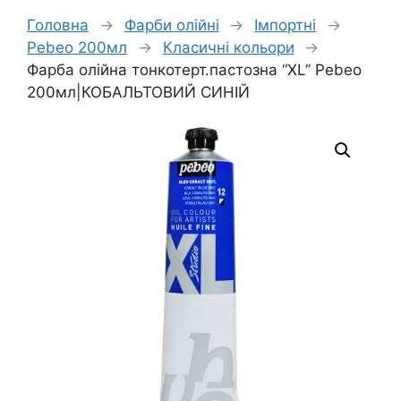
Головна
→
Фарби олійні
→
Імпортні
→
Pebeo 200мл
→
Класичні кольори
→
Фарба олійна тонкотерт.пастозна “XL” Pebeo
200мл|КОБАЛЬТОВИЙ СИНІЙ