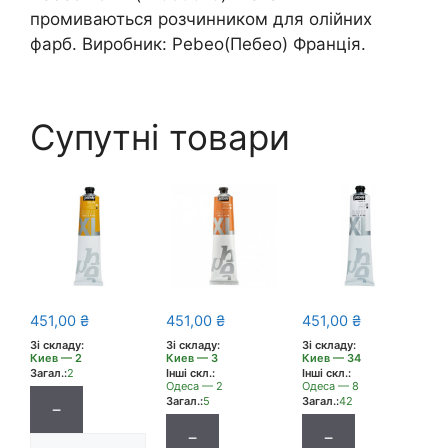
промиваються розчинником для олійних
фарб. Виробник: Pebeo(Пебео) Франція.
Супутні товари
451,00
₴
451,00
₴
451,00
₴
Зі складу:
Зі складу:
Зі складу:
Киев — 2
Киев — 3
Киев — 34
Загал.:
2
Інші скл.:
Інші скл.:
Одеса — 2
Одеса — 8
Загал.:
5
Загал.:
42
−
−
−