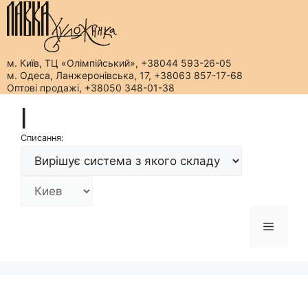
м. Київ, ТЦ «Олімпійський», +38044 593-26-05
м. Одеса, Ланжеронівська, 17, +38063 857-17-68
Оптові продажі, +38050 348-01-38
Перейти
|
до
вмісту
Списання:
Меню