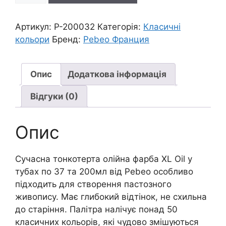
тонкотерт.пастозна
"XL"
Артикул:
P-200032
Категорія:
Класичні
Pebeo
кольори
Бренд:
Pebeo Франция
200мл|
ЧЕРВОНИЙ
СВІТЛИЙ
Опис
Додаткова інформація
кількість
Відгуки (0)
Опис
Сучасна тонкотерта олійна фарба XL Oil у
тубах по 37 та 200мл від Pebeo особливо
підходить для створення пастозного
живопису. Має глибокий відтінок, не схильна
до старіння. Палітра налічує понад 50
класичних кольорів, які чудово змішуються