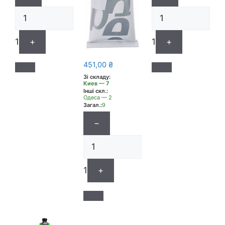
1
+
1
+
451,00
₴
Зі складу:
Киев — 7
Інші скл.:
Одеса — 2
Загал.:
9
−
1
+