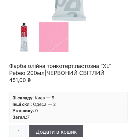
Фарба олійна тонкотерт.пастозна “XL”
Pebeo 200мл|ЧЕРВОНИЙ СВІТЛИЙ
451,00
₴
Зі складу:
Киев — 5
Інші скл.:
Одеса — 2
У кошику
:
0
Загал.:
7
Фарба
Додати в кошик
олійна