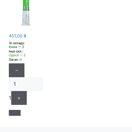
451,00
₴
Зі складу:
Киев — 2
Інші скл.:
Одеса — 2
Загал.:
4
−
1
+