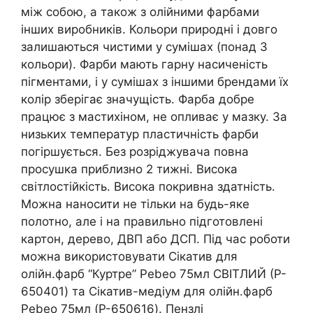
між собою, а також з олійними фарбами
інших виробників. Кольори природні і довго
залишаються чистими у сумішах (понад 3
кольори). Фарби мають гарну насиченість
пігментами, і у сумішах з іншими брендами їх
колір зберігає значущість. Фарба добре
працює з мастихіном, не опливає у мазку. За
низьких температур пластичність фарби
погіршується. Без розріджувача повна
просушка приблизно 2 тижні. Висока
світлостійкість. Висока покривна здатність.
Можна наносити не тільки на будь-яке
полотно, але і на правильно підготовлені
картон, дерево, ДВП або ДСП. Під час роботи
можна використовувати Сікатив для
олійн.фарб “Куртре” Pebeo 75мл СВІТЛИЙ (P-
650401) та Сікатив-медіум для олійн.фарб
Pebeo 75мл (P-650616). Пензлі