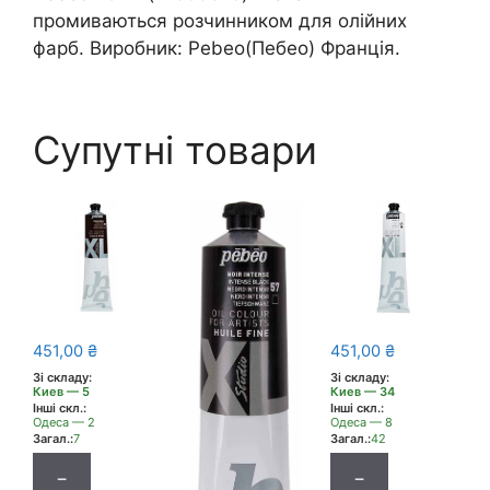
промиваються розчинником для олійних
фарб. Виробник: Pebeo(Пебео) Франція.
Супутні товари
451,00
₴
451,00
₴
Зі складу:
Зі складу:
Киев — 5
Киев — 34
Інші скл.:
Інші скл.:
Одеса — 2
Одеса — 8
Загал.:
7
Загал.:
42
−
−