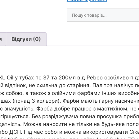
200мл|
Шукати
КАДМІЙ
товари
ЖОВТИЙ
СВІТЛИЙ
имит.
я
Відгуки (0)
кількість
L Oil у тубах по 37 та 200мл від Pebeo особливо пі
 відтінок, не схильна до старіння. Палітра налічує 
іж собою, а також з олійними фарбами інших виробник
шах (понад 3 кольори). Фарби мають гарну насиченіс
ає значущість. Фарба добре працює з мастихіном, не 
гіршується. Без розріджувача повна просушка прибл
здатність. Можна наносити не тільки на будь-яке поло
 або ДСП. Під час роботи можна використовувати Сік