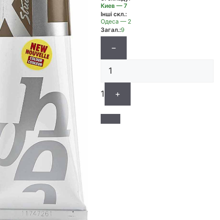
Киев — 7
Інші скл.:
Одеса — 2
Загал.:
9
−
1
+