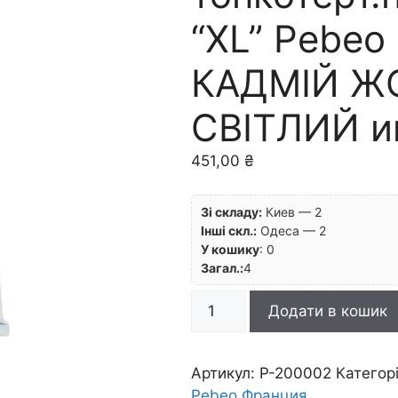
“XL” Pebeo
КАДМІЙ Ж
СВІТЛИЙ и
451,00
₴
Зі складу:
Киев — 2
Інші скл.:
Одеса — 2
У кошику
:
0
Загал.:
4
Фарба
Додати в кошик
олійна
тонкотерт.пастозна
"XL"
Артикул:
P-200002
Категор
Pebeo
Pebeo Франция