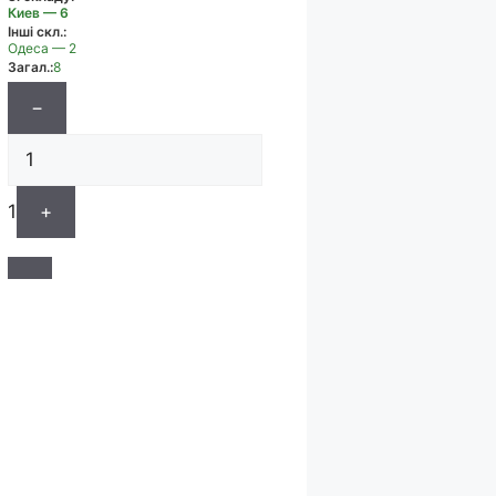
Киев — 6
Інші скл.:
Одеса — 2
Загал.:
8
−
1
+