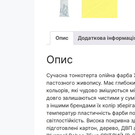
Опис
Додаткова інформаці
Опис
Сучасна тонкотерта олійна фарба X
пастозного живопису. Має глибокий
кольорів, які чудово змішуються м
довго залишаються чистими у сумі
з іншими брендами їх колір зберіг
температур пластичність фарби по
світлостійкість. Висока покривна 
підготовлені картон, дерево, ДВП