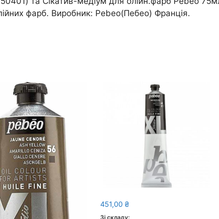
50401) та Сікатив-медіум для олійн.фарб Pebeo 75мл
ійних фарб. Виробник: Pebeo(Пебео) Франція.
451,00
₴
Зі складу: