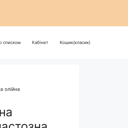
р списком
Кабінет
Кошик(класик)
а олійна
на
пастозна