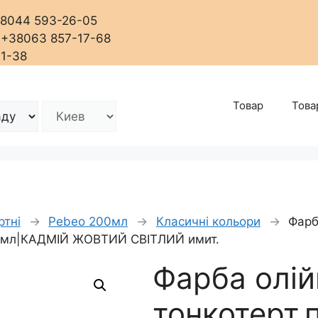
+38044 593-26-05
, +38063 857-17-68
01-38
Товар
Това
ртні
→
Pebeo 200мл
→
Класичні кольори
→
Фарб
200мл|КАДМІЙ ЖОВТИЙ СВІТЛИЙ имит.
Фарба олій
тонкотерт.