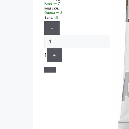
Киев — 7
Інші скл.:
Одеса — 2
Загал.:
9
−
1
+