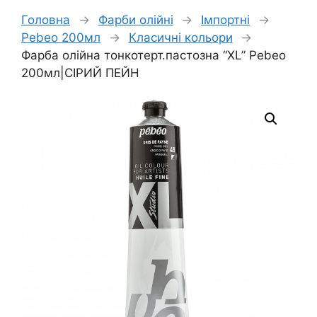
Головна
→
Фарби олійні
→
Імпортні
→
Pebeo 200мл
→
Класичні кольори
→
Фарба олійна тонкотерт.пастозна “XL” Pebeo
200мл|СІРИЙ ПЕЙН