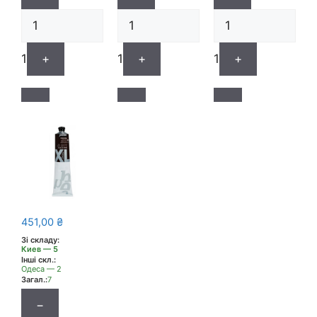
1
+
1
+
1
+
451,00
₴
Зі складу:
Киев — 5
Інші скл.:
Одеса — 2
Загал.:
7
−