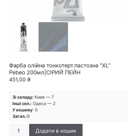
Фарба олійна тонкотерт.пастозна “XL”
Pebeo 200мл|СІРИЙ ПЕЙН
451,00
₴
Зі складу:
Киев — 7
Інші скл.:
Одеса — 2
У кошику
:
0
Загал.:
9
Фарба
Додати в кошик
олійна