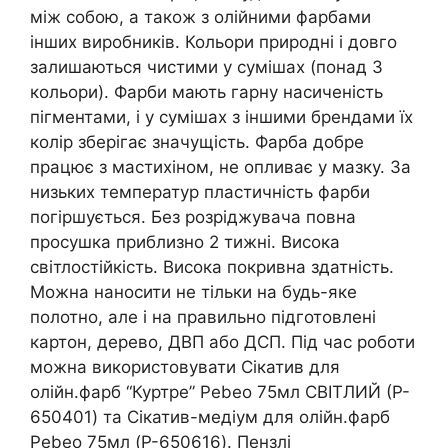
між собою, а також з олійними фарбами
інших виробників. Кольори природні і довго
залишаються чистими у сумішах (понад 3
кольори). Фарби мають гарну насиченість
пігментами, і у сумішах з іншими брендами їх
колір зберігає значущість. Фарба добре
працює з мастихіном, не опливає у мазку. За
низьких температур пластичність фарби
погіршується. Без розріджувача повна
просушка приблизно 2 тижні. Висока
світлостійкість. Висока покривна здатність.
Можна наносити не тільки на будь-яке
полотно, але і на правильно підготовлені
картон, дерево, ДВП або ДСП. Під час роботи
можна використовувати Сікатив для
олійн.фарб “Куртре” Pebeo 75мл СВІТЛИЙ (P-
650401) та Сікатив-медіум для олійн.фарб
Pebeo 75мл (P-650616). Пензлі