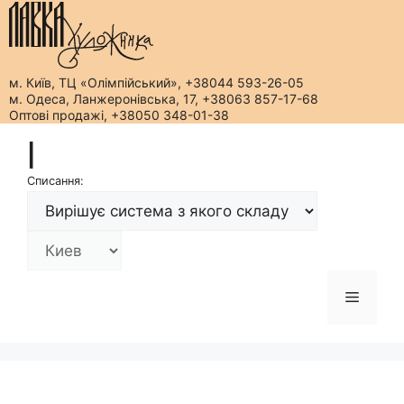
м. Київ, ТЦ «Олімпійський», +38044 593-26-05
м. Одеса, Ланжеронівська, 17, +38063 857-17-68
Оптові продажі, +38050 348-01-38
Перейти
|
до
вмісту
Списання:
Меню