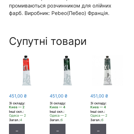
промиваються розчинником для олійних
фарб. Виробник: Pebeo(Пебео) Франція.
Супутні товари
451,00
₴
451,00
₴
451,00
₴
Зі складу:
Зі складу:
Зі складу:
Киев — 2
Киев — 4
Киев — 4
Інші скл.:
Інші скл.:
Інші скл.:
Одеса — 2
Одеса — 2
Одеса — 2
Загал.:
4
Загал.:
6
Загал.:
6
−
−
−