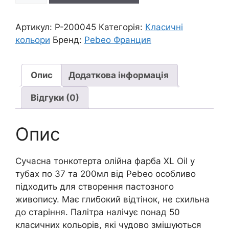
тонкотерт.пастозна
"XL"
Артикул:
P-200045
Категорія:
Класичні
Pebeo
кольори
Бренд:
Pebeo Франция
200мл|
СІРИЙ
ПЕЙН
Опис
Додаткова інформація
кількість
Відгуки (0)
Опис
Сучасна тонкотерта олійна фарба XL Oil у
тубах по 37 та 200мл від Pebeo особливо
підходить для створення пастозного
живопису. Має глибокий відтінок, не схильна
до старіння. Палітра налічує понад 50
класичних кольорів, які чудово змішуються