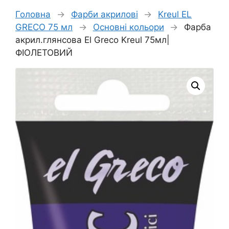
Головна
→
Фарби акрилові
→
Kreul EL
GRECO 75 мл
→
Основні кольори
→
Фарба
акрил.глянсова El Greco Kreul 75мл|
ФІОЛЕТОВИЙ