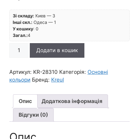
Зі складу:
Киев — 3
Інші скл.:
Одеса — 1
У кошику
:
0
Загал.:
4
Фарба
Додати в кошик
акрил.глянсова
El
Greco
Артикул:
KR-28310
Категорія:
Основні
Kreul
кольори
Бренд:
Kreul
75мл|
ФІОЛЕТОВИЙ
кількість
Опис
Додаткова інформація
Відгуки (0)
Опис