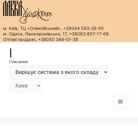
м. Київ, ТЦ «Олімпійський», +38044 593-26-05
м. Одеса, Ланжеронівська, 17, +38063 857-17-68
Оптові продажі, +38050 348-01-38
Перейти
|
до
вмісту
Списання:
Меню