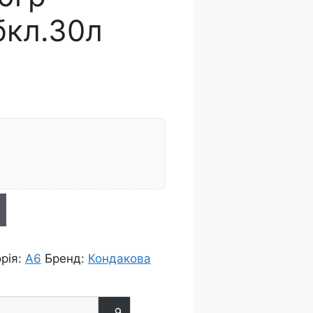
бкл.30л
рія:
А6
Бренд:
Кондакова