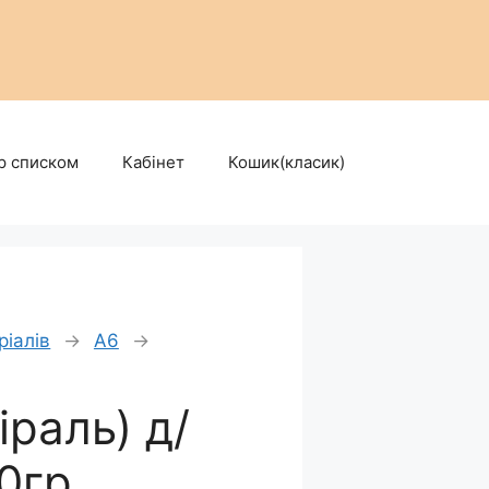
р списком
Кабінет
Кошик(класик)
ріалів
→
А6
→
іраль) д/
0гр