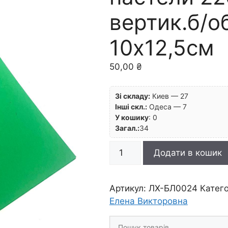
вертик.б/о
10х12,5см
50,00
₴
Зі складу:
Киев — 27
Інші скл.:
Одеса — 7
У кошику
:
0
Загал.:
34
Блокнот(спіраль)
Додати в кошик
д/
пастели
220гр
Артикул:
ЛХ-БЛ0024
Катего
вертик.б/
Елена Викторовна
обкл.30л
Шукати
10х12,5см