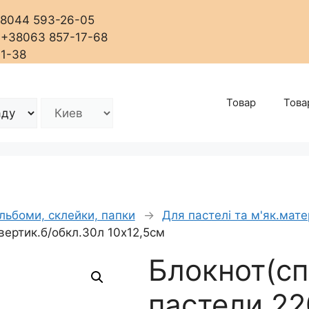
+38044 593-26-05
, +38063 857-17-68
01-38
Товар
Това
льбоми, склейки, папки
→
Для пастелі та м'як.мате
вертик.б/обкл.30л 10х12,5см
Блокнот(сп
пастели 22