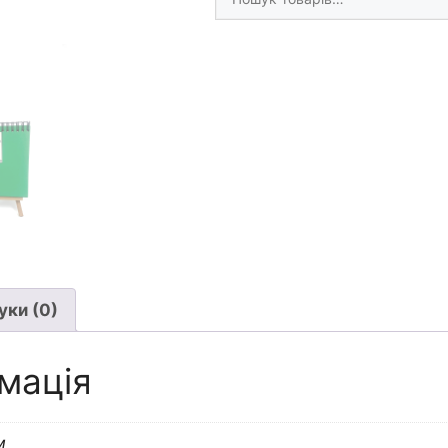
товари
кількість
уки (0)
мація
м