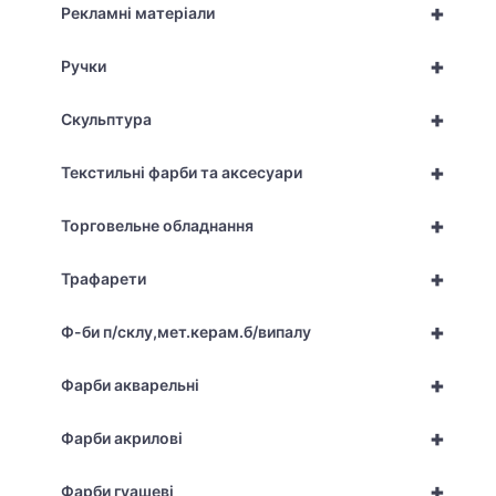
+
Рекламні матеріали
+
Ручки
+
Скульптура
+
Текстильні фарби та аксесуари
+
Торговельне обладнання
+
Трафарети
+
Ф-би п/склу,мет.керам.б/випалу
+
Фарби акварельні
+
Фарби акрилові
+
Фарби гуашеві