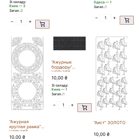
Зі складу:
Одеса — 1
Киев — 2
Загал.:
1
Загал.:
2
−
+
−
+
”Ажурные
бордюры”
ЧОРНИЙ
10,00
₴
Зі складу:
Киев — 1
Загал.:
1
−
+
”Ажурная
”Аист” ЗОЛОТО
круглая рамка”
ЧОРНИЙ
10,00
₴
10,00
₴