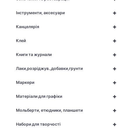
+
Інструменти, аксесуари
+
Канцелярія
+
Клей
+
Книги та журнали
+
Лаки,розріджув.,добавки,грунти
+
Маркери
+
Матеріали для графіки
+
Мольберти, етюдники, планшети
+
Набори для творчості