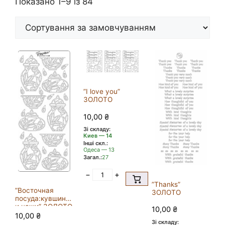
Показано 1–9 із 84
”I love you”
ЗОЛОТО
10,00
₴
Зі складу:
Киев — 14
Інші скл.:
Одеса — 13
Загал.:
27
−
+
”Thanks”
”Восточная
ЗОЛОТО
посуда:кувшины
и чаши” ЗОЛОТО
10,00
₴
10,00
₴
Зі складу: