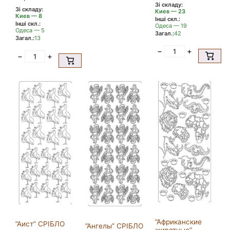
Зі складу:
Зі складу:
Киев — 23
Киев — 8
Інші скл.:
Інші скл.:
Одеса — 19
Одеса — 5
Загал.:
42
Загал.:
13
−
+
−
+
”Африканские
”Аист” СРІБЛО
”Ангелы” СРІБЛО