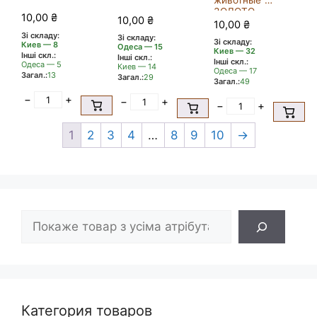
животные”
ЗОЛОТО
10,00
₴
10,00
₴
10,00
₴
Зі складу:
Зі складу:
Зі складу:
Киев — 8
Одеса — 15
Киев — 32
Інші скл.:
Інші скл.:
Інші скл.:
Одеса — 5
Киев — 14
Одеса — 17
Загал.:
13
Загал.:
29
Загал.:
49
−
+
−
+
−
+
1
2
3
4
…
8
9
10
→
Пошук
Категория товаров