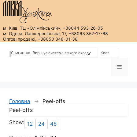
м. Київ, ТЦ «Олімпійський», +38044 593-26-05
м. Одеса, Ланжеронівська, 17, +38063 857-17-68
Оптові продажі, +38050 348-01-38
Перейти
до
Списання:
|
вмісту
Меню
Головна
→
Peel-offs
Peel-offs
Show:
12
24
48